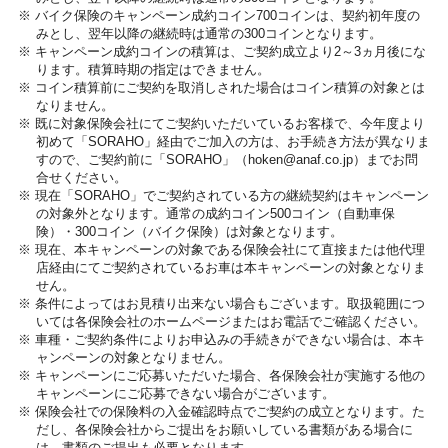
※ バイク保険のキャンペーン成約コイン700コインは、契約初年度の
みとし、翌年以降の継続時は通常の300コインとなります。
※ キャンペーン成約コインの積算は、ご契約成立より2～3ヵ月後にな
ります。積算時期の指定はできません。
※ コイン積算前にご契約を取消しされた場合はコイン積算の対象とは
なりません。
※ 既に対象保険会社にてご契約いただいているお客様で、今年度より
初めて「SORAHO」経由でご加入の方は、お手続き方法が異なりま
すので、ご契約前に「SORAHO」（hoken@anaf.co.jp）までお問
合せください。
※ 現在「SORAHO」でご契約されている方の継続契約はキャンペーン
の対象外となります。通常の成約コイン500コイン（自動車保
険）・300コイン（バイク保険）は対象となります。
※ 現在、本キャンペーンの対象である保険会社にて直接または他代理
店経由にてご契約されているお車は本キャンペーンの対象となりま
せん。
※ 条件によってはお見積り出来ない場合もございます。取扱範囲につ
いては各保険会社のホームページまたはお電話でご確認ください。
※ 車種・ご契約条件によりお申込みの手続きができない場合は、本キ
ャンペーンの対象となりません。
※ キャンペーンにご応募いただいた場合、各保険会社が実施する他の
キャンペーンにご応募できない場合がございます。
※ 保険会社での保険料の入金確認時点でご契約の成立となります。た
だし、各保険会社からご提出をお願いしている書類がある場合に
は、書類のご提出も必要となります。