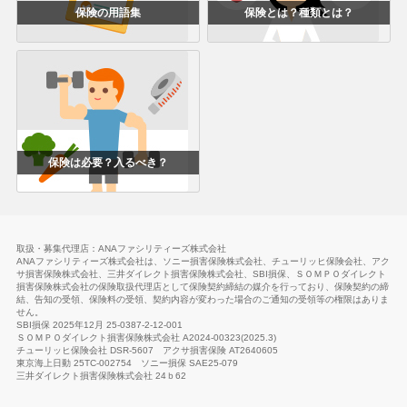
保険の用語集
保険とは？種類とは？
保険は必要？入るべき？
取扱・募集代理店：ANAファシリティーズ株式会社
ANAファシリティーズ株式会社は、ソニー損害保険株式会社、チューリッヒ保険会社、アク
サ損害保険株式会社、三井ダイレクト損害保険株式会社、SBI損保、ＳＯＭＰＯダイレクト
損害保険株式会社の保険取扱代理店として保険契約締結の媒介を行っており、保険契約の締
結、告知の受領、保険料の受領、契約内容が変わった場合のご通知の受領等の権限はありま
せん。
SBI損保
2025年12月 25-0387-2-12-001
ＳＯＭＰＯダイレクト損害保険株式会社 A2024-00323(2025.3)
チューリッヒ保険会社
DSR-5607
アクサ損害保険 AT2640605
東京海上日動 25TC-002754
ソニー損保
SAE25-079
三井ダイレクト損害保険株式会社
24ｂ62