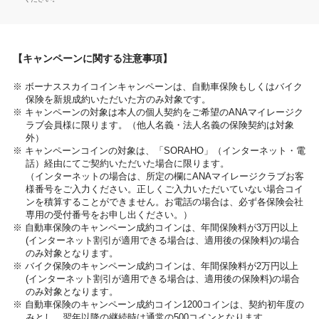
【キャンペーンに関する注意事項】
※ ボーナススカイコインキャンペーンは、自動車保険もしくはバイク
保険を新規成約いただいた方のみ対象です。
※ キャンペーンの対象は本人の個人契約をご希望のANAマイレージク
ラブ会員様に限ります。（他人名義・法人名義の保険契約は対象
外）
※ キャンペーンコインの対象は、「SORAHO」（インターネット・電
話）経由にてご契約いただいた場合に限ります。
（インターネットの場合は、所定の欄にANAマイレージクラブお客
様番号をご入力ください。正しくご入力いただいていない場合コイ
ンを積算することができません。お電話の場合は、必ず各保険会社
専用の受付番号をお申し出ください。）
※ 自動車保険のキャンペーン成約コインは、年間保険料が3万円以上
(インターネット割引が適用できる場合は、適用後の保険料)の場合
のみ対象となります。
※ バイク保険のキャンペーン成約コインは、年間保険料が2万円以上
(インターネット割引が適用できる場合は、適用後の保険料)の場合
のみ対象となります。
※ 自動車保険のキャンペーン成約コイン1200コインは、契約初年度の
みとし、翌年以降の継続時は通常の500コインとなります。