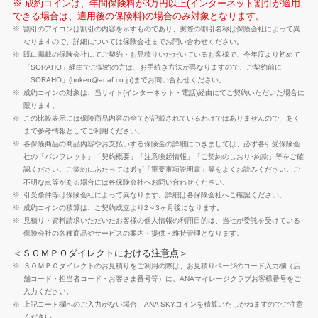
※ 成約コインは、年間保険料が3万円以上(インターネット割引が適用
できる場合は、適用後の保険料)の場合のみ対象となります。
割引のアイコンは割引の内容を示すものであり、実際の割引名称は保険会社によって異
なりますので、詳細については保険会社までお問い合わせください。
既に掲載の保険会社にてご契約・お見積りいただいているお客様で、今年度より初めて
「SORAHO」経由でご契約の方は、お手続き方法が異なりますので、ご契約前に
「SORAHO」(hoken@anaf.co.jp)までお問い合わせください。
成約コインの対象は、当サイト(インターネット・電話)経由にてご契約いただいた場合に
限ります。
この比較表示には保険商品内容の全てが記載されているわけではありませんので、あく
まで参考情報としてご利用ください。
各保険商品の商品内容やお支払いする保険金の詳細につきましては、必ず各引受保険会
社の「パンフレット」「契約概要」「注意喚起情報」「ご契約のしおり･約款」等をご確
認ください。ご契約にあたっては必ず「重要事項説明書」等をよくお読みください。ご
不明な点等がある場合には各保険会社へお問い合わせください。
引受条件等は保険会社によって異なります。詳細は各保険会社へご確認ください。
成約コインの積算は、ご契約成立より2～3ヶ月後になります。
見積り・資料請求いただいたお客様の個人情報の利用目的は、当社が委託を受けている
保険会社の各種商品やサービスの案内・提供・維持管理となります。
＜ＳＯＭＰＯダイレクトにおける注意点＞
ＳＯＭＰＯダイレクトのお見積りをご利用の際は、お見積りページのコード入力欄（店
舗コード・担当者コード・お客さま番号等）に、ANAマイレージクラブお客様番号をご
入力ください。
上記コード欄へのご入力がない場合、ANA SKYコインを積算いたしかねますのでご注意
ください。