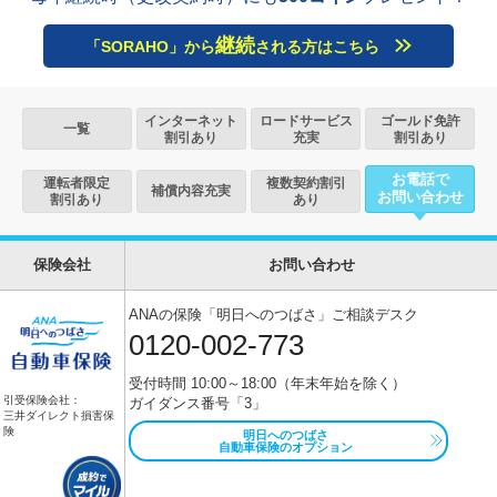
継続
「SORAHO」から
される方はこちら
インターネット
ロードサービス
ゴールド免許
一覧
割引あり
充実
割引あり
お電話で
運転者限定
複数契約割引
補償内容充実
お問い合わせ
割引あり
あり
保険会社
お問い合わせ
ANAの保険「明日へのつばさ」ご相談デスク
0120-002-773
受付時間 10:00～18:00（年末年始を除く）
引受保険会社：
ガイダンス番号「3」
三井ダイレクト損害保
険
明日へのつばさ
自動車保険のオプション