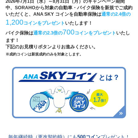
2026年7月1日（水）～8月31日（月）のキャンペーン期間
中、
SORAHOから対象の自動車・バイク保険を新規でご成約
いただくと、ANA SKY コインを
自動車保険は
通常の2.4倍の
1,200
コインをプレゼント
いたします！
700
バイク保険は
通常の2.3倍の
コインをプレゼント
いたし
ます！
下記のお見積りボタンよりお進みください。
※成約コインは新規成約のみを対象とします。
とは？
毎年継続時（更改契約時）にも
500コイン
プレゼント！