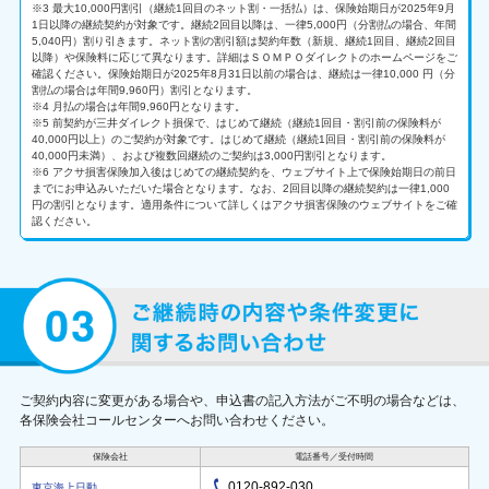
※3 最大10,000円割引（継続1回目のネット割・一括払）は、保険始期日が2025年9月
1日以降の継続契約が対象です。継続2回目以降は、一律5,000円（分割払の場合、年間
5,040円）割り引きます。ネット割の割引額は契約年数（新規、継続1回目、継続2回目
以降）や保険料に応じて異なります。詳細はＳＯＭＰＯダイレクトのホームページをご
確認ください。保険始期日が2025年8月31日以前の場合は、継続は一律10,000 円（分
割払の場合は年間9,960円）割引となります。
※4 月払の場合は年間9,960円となります。
※5 前契約が三井ダイレクト損保で、はじめて継続（継続1回目・割引前の保険料が
40,000円以上）のご契約が対象です。はじめて継続（継続1回目・割引前の保険料が
40,000円未満）、および複数回継続のご契約は3,000円割引となります。
※6 アクサ損害保険加入後はじめての継続契約を、ウェブサイト上で保険始期日の前日
までにお申込みいただいた場合となります。なお、2回目以降の継続契約は一律1,000
円の割引となります。適用条件について詳しくはアクサ損害保険のウェブサイトをご確
認ください。
ご契約内容に変更がある場合や、申込書の記入方法がご不明の場合などは、
各保険会社コールセンターへお問い合わせください。
保険会社
電話番号／受付時間
0120-892-030
東京海上日動