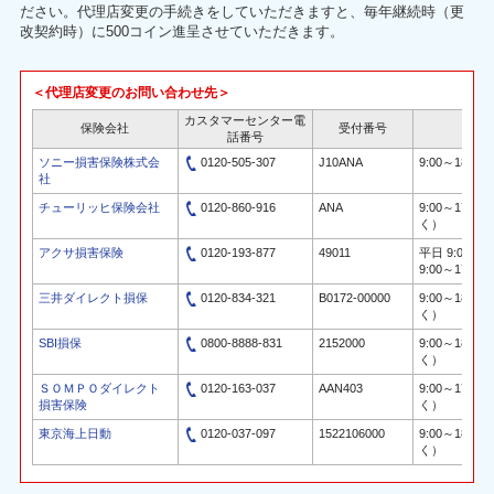
ださい。代理店変更の手続きをしていただきますと、毎年継続時（更
改契約時）に500コイン進呈させていただきます。
＜代理店変更のお問い合わせ先＞
カスタマーセンター電
保険会社
受付番号
受
話番号
ソニー損害保険株式会
0120-505-307
J10ANA
9:00～18:00
社
チューリッヒ保険会社
0120-860-916
ANA
9:00～17:
く）
アクサ損害保険
0120-193-877
49011
平日 9:00～1
9:00～17:00
三井ダイレクト損保
0120-834-321
B0172-00000
9:00～18:
く）
SBI損保
0800-8888-831
2152000
9:00～18:
く）
ＳＯＭＰＯダイレクト
0120-163-037
AAN403
9:00～17:
損害保険
く）
東京海上日動
0120-037-097
1522106000
9:00～18:
く）