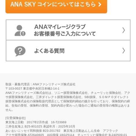
取扱・募集代理店：ANAファシリティーズ株式会社
〒103-0027 東京都中央区日本橋2-14-1
ANAファシリティーズ株式会社は、ソニー損害保険株式会社、チューリッヒ保険会社、アク
サ損害保険株式会社、三井ダイレクト損害保険株式会社、SBI損保、ＳＯＭＰＯダイレクト
損害保険株式会社の保険取扱代理店として保険契約締結の媒介を行っており、保険契約の締
結、告知の受領、保険料の受領、契約内容が変わった場合のご通知の受領等の権限はありま
せん。
[引受保険会社]
東京海上日動 2017年2月作成 16-T23969
三井住友海上 B25-901025 承認年月：2025年10月
あいおいニッセイ同和損保 B23-201782
東京海上日動あんしん生命
アフラック
アクサ損害保険 AT2640605
AIG損保 18G25114
チューリッヒ保険会社 B-240509-01