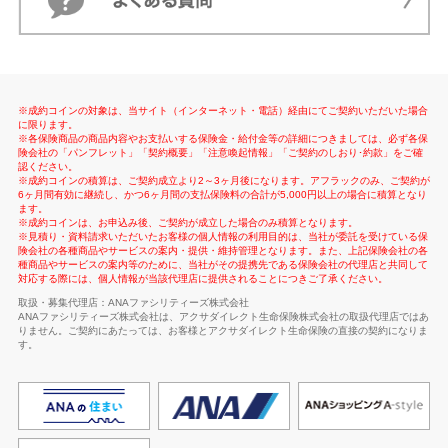
※成約コインの対象は、当サイト（インターネット・電話）経由にてご契約いただいた場合
に限ります。
※各保険商品の商品内容やお支払いする保険金・給付金等の詳細につきましては、必ず各保
険会社の「パンフレット」「契約概要」「注意喚起情報」「ご契約のしおり･約款」をご確
認ください。
※成約コインの積算は、ご契約成立より2～3ヶ月後になります。アフラックのみ、ご契約が
6ヶ月間有効に継続し、かつ6ヶ月間の支払保険料の合計が5,000円以上の場合に積算となり
ます。
※成約コインは、お申込み後、ご契約が成立した場合のみ積算となります。
※見積り・資料請求いただいたお客様の個人情報の利用目的は、当社が委託を受けている保
険会社の各種商品やサービスの案内・提供・維持管理となります。また、上記保険会社の各
種商品やサービスの案内等のために、当社がその提携先である保険会社の代理店と共同して
対応する際には、個人情報が当該代理店に提供されることにつきご了承ください。
取扱・募集代理店：ANAファシリティーズ株式会社
ANAファシリティーズ株式会社は、アクサダイレクト生命保険株式会社の取扱代理店ではあ
りません。ご契約にあたっては、お客様とアクサダイレクト生命保険の直接の契約になりま
す。