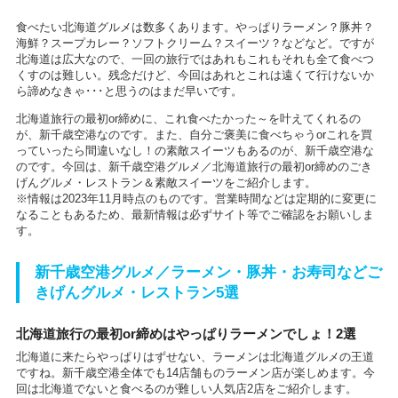
食べたい北海道グルメは数多くあります。やっぱりラーメン？豚丼？
海鮮？スープカレー？ソフトクリーム？スイーツ？などなど。ですが
北海道は広大なので、一回の旅行ではあれもこれもそれも全て食べつ
くすのは難しい。残念だけど、今回はあれとこれは遠くて行けないか
ら諦めなきゃ･･･と思うのはまだ早いです。
北海道旅行の最初or締めに、これ食べたかった～を叶えてくれるの
が、新千歳空港なのです。また、自分ご褒美に食べちゃうorこれを買
っていったら間違いなし！の素敵スイーツもあるのが、新千歳空港な
のです。今回は、新千歳空港グルメ／北海道旅行の最初or締めのごき
げんグルメ・レストラン＆素敵スイーツをご紹介します。
※情報は2023年11月時点のものです。営業時間などは定期的に変更に
なることもあるため、最新情報は必ずサイト等でご確認をお願いしま
す。
新千歳空港グルメ／ラーメン・豚丼・お寿司などご
きげんグルメ・レストラン5選
北海道旅行の最初or締めはやっぱりラーメンでしょ！2選
北海道に来たらやっぱりはずせない、ラーメンは北海道グルメの王道
ですね。新千歳空港全体でも14店舗ものラーメン店が楽しめます。今
回は北海道でないと食べるのが難しい人気店2店をご紹介します。