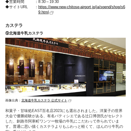
営業時間
8:30～19:30
サイトURL
https://www.new-chitose-airport.jp/ja/spend/shop/s6
9.html
カステラ
⑨北海道牛乳カステラ
画像出典：
北海道牛乳カステラ 公式サイト
和菓子・甘味処EAST百名店2023にも選出されました。洋菓子の世界
大会で優勝経験がある、有名パティシエである辻口博啓氏がセレクト
した、釧路市阿寒町ワンツー牧場の牛乳にこだわって作られていま
す。普通に思い描くカステラよりもふわっと軽くて、ほんのり牛乳の