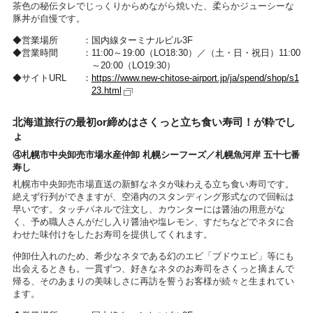
茶色の秘伝タレでじっくりからめながら焼いた、柔らかジューシーな
豚丼が自慢です。
営業場所
国内線ターミナルビル3F
営業時間
11:00～19:00（LO18:30）／（土・日・祝日）11:00
～20:00（LO19:30）
サイトURL
https://www.new-chitose-airport.jp/ja/spend/shop/s1
23.html
北海道旅行の最初or締めはさくっと立ち食い寿司！が粋でし
ょ
④札幌市中央卸売市場水産仲卸 札幌シーフーズ／札幌魚河岸 五十七番
寿し
札幌市中央卸売市場直送の新鮮なネタが味わえる立ち食い寿司です。
絶えず行列ができますが、空港内のスタンディング形式なので回転は
早いです。タッチパネルで注文し、カウンターには醤油の用意がな
く、予め職人さんがだし入り醤油や塩レモン、すだちなどでネタに合
わせた味付けをしたお寿司を提供してくれます。
仲卸仕入れのため、希少なネタである幻のエビ「ブドウエビ」等にも
出会えるときも。一貫ずつ、好きなネタのお寿司をさくっと摘まんで
帰る、そのあまりの美味しさに再訪を誓うお客様が続々と生まれてい
ます。