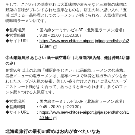
そして、こだわりの味噌だれは大豆味噌や麦みそなど三種類の味噌に
野菜の旨味がブレンドされた濃厚なものを。店主の熱い思い入れ「五
感に訴える一品料理としてのラーメン」が感じられる、人気抜群の札
幌味噌ラーメン店です。
営業場所
国内線ターミナルビル3F（北海道ラーメン道場）
営業時間
9:00～21:00（LO20:30）
サイトURL
https://www.new-chitose-airport.jp/ja/spend/shop/s2
17.html
②函館麺厨房 あじさい 新千歳空港店（北海道内6店舗、他は沖縄1店舗
のみ）
創業90年以上の老舗「麺厨房あじさい」は函館塩ラーメンの代表格。
看板メニューの塩ラーメンは、昆布ベースで豚骨と鶏ガラのダシを合
わせたスープが人気の秘密。美しい盛り付けときれいに澄んだスープ
にストレート麵がよく合って、あっさりと食べられます。多くのファ
ンを惹きつける人気店です。
営業場所
国内線ターミナルビル3F（北海道ラーメン道場）
営業時間
9:45～20:30（LO20:30）
サイトURL
https://www.new-chitose-airport.jp/ja/spend/shop/s1
40.html
北海道旅行の最初or締めはお肉が食べたいなあ