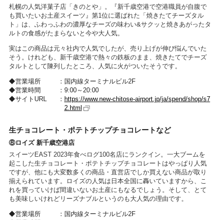
札幌の人気洋菓子店「きのとや」。『新千歳空港で空港職員が自腹で
も買いたいお土産スイーツ』第1位に選ばれた「焼きたてチーズタル
ト」は、ふわっふわの濃厚なチーズの味わい&サクッと焼きあがったタ
ルトの食感がたまらないと今や大人気。
実はこの商品は元々社内で人気でしたが、売り上げが伸び悩んでいた
そう。けれども、新千歳空港で熱々の鉄板のまま、焼きたてでチーズ
タルトとして陳列したところ、人気に火がついたそうです。
営業場所
国内線ターミナルビル2F
営業時間
9:00～20:00
サイトURL
https://www.new-chitose-airport.jp/ja/spend/shop/s7
2.html
生チョコレート・ポテトチップチョコレートなど
⑧ロイズ 新千歳空港店
スイーツEAST 2023年食べログ100名店にランクイン。一大ブームを
起こした生チョコレート・ポテトチップチョコレートはやっぱり人気
ですが、他にも大変数多くの商品・直営店でしか買えない商品が取り
揃えられています。ロイズの人気は日本全国に轟いていますから、こ
れを買っていけば間違いないお土産にもなるでしょう。そして、とて
も美味しいけれどリーズナブルというのも大人気の理由です。
営業場所
国内線ターミナルビル2F