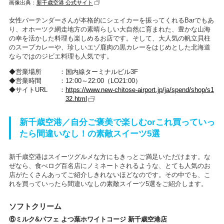
画像出典：
新千歳空港 公式サイト
女性バーテンダーさんが本格的にシェイカーを振ってくれるBarでもあ
り、オホーツク網走地方の素晴らしい大自然に育まれた、豊かな山海
の幸を活かした料理も楽しめるお店です。そして、大人気の帆立貝柱
のスープカレーや、珍しいエゾ鹿肉の黒カレーをはじめとした北海道
ならではのジビエ料理も人気です。
営業場所
国内線ターミナルビル3F
営業時間
12:00～22:00（LO21:00）
サイトURL
https://www.new-chitose-airport.jp/ja/spend/shop/s1
32.html
新千歳空港／自分ご褒美で楽しむorこれ買っていっ
たら間違いなし！の素敵スイーツ5選
新千歳空港はスイーツグルメな方にもきっとご満足いただけます。な
ぜなら、食べログ百名店にノミネートされるような、とても人気のお
店がたくさんあってご紹介しきれないほどなのです。その中でも、こ
れを買っていったら間違いなしの素敵スイーツ5選をご紹介します。
ソフトクリーム
⑥ミルク&パフェ よつ葉ホワイトコージ 新千歳空港店