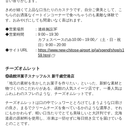
甘い香りがします。
きめが細くて上品な口当たりのカステラです。自分ご褒美として、こ
ちらのお洒落なイートインコーナーで食べちゃうのも素敵な体験で
す。おみやげにしても間違いなく喜ばれます。
営業場所
連絡施設3F
営業時間
9:00～19:30
カフェスペースのみ10:00～19:00／（土・日・祝
日）9:00～20:00
サイトURL
https://www.new-chitose-airport.jp/ja/spend/shop/s1
59.html
チーズオムレット
⑩函館洋菓子スナッフルス 新千歳空港店
「地元の素材を生かしたお菓子を作りたい」といった、新鮮な素材と
物づくりのこだわりがある、函館の人気スイーツ店です。一番人気は
ふわふわのスフレのような、チーズオムレットです。
チーズオムレットは口の中でシュワーととろけてしまうような口溶け
の良さ。まるでクリームチーズを食べているかのような濃厚さ。それ
にもかかわらず、軽い口当たりでとても美味しいと大評判です。北海
道産の原材料を使用し、冷凍は一切せずに毎日焼き立てを届けている
とのことです。