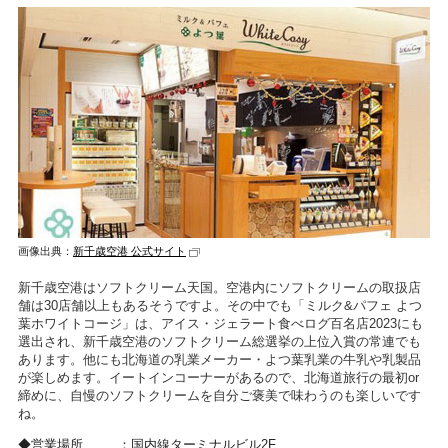
画像出典：
新千歳空港 公式サイト
新千歳空港はソフトクリーム天国。空港内にソフトクリームの取扱店
舗は30店舗以上もあるそうですよ。その中でも「ミルク&パフェ よつ
葉ホワイトコージ」は、アイス・ジェラート食べログ百名店2023にも
選出され、新千歳空港のソフトクリーム総選挙の上位入賞の常連でも
あります。他にも北海道の乳業メーカー・よつ葉乳業の牛乳や乳製品
が楽しめます。イートインコーナーがあるので、北海道旅行の最初or
締めに、自慢のソフトクリームを自分ご褒美で味わうのも楽しいです
ね。
営業場所
国内線ターミナルビル2F