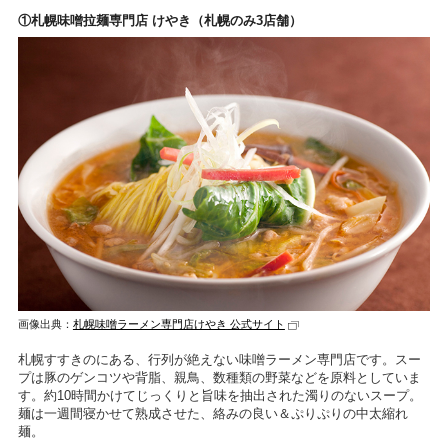
①札幌味噌拉麺専門店 けやき（札幌のみ3店舗）
画像出典：
札幌味噌ラーメン専門店けやき 公式サイト
札幌すすきのにある、行列が絶えない味噌ラーメン専門店です。スー
プは豚のゲンコツや背脂、親鳥、数種類の野菜などを原料としていま
す。約10時間かけてじっくりと旨味を抽出された濁りのないスープ。
麺は一週間寝かせて熟成させた、絡みの良い＆ぷりぷりの中太縮れ
麺。