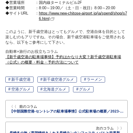
営業場所
国内線ターミナルビル2F
営業時間
8:00～19:00／（土・日・祝日）8:00～20:00
サイトURL
https://www.new-chitose-airport.jp/ja/spend/shop/s7
6.html
このように、新千歳空港はとってもグルメで、空港自体を目的として
楽しむのもアリですね。その場合、新千歳空港駐車場をご使用される
なら、以下をご参考にして下さい。
自動車×旅行のお役立ちコラム
【新千歳空港の駐車場事情】予約はかなり大変？新千歳空港駐車場
（公式）の概要・料金・予約方法について
新千歳空港
新千歳空港グルメ
ラーメン
空港グルメ
北海道グルメ
グルメ
前のコラム
【中部国際空港-セントレアの駐車場事情】公式駐車場の概要／2023-2024年末年始の駐車料金改定／予約方法について
次のコラム