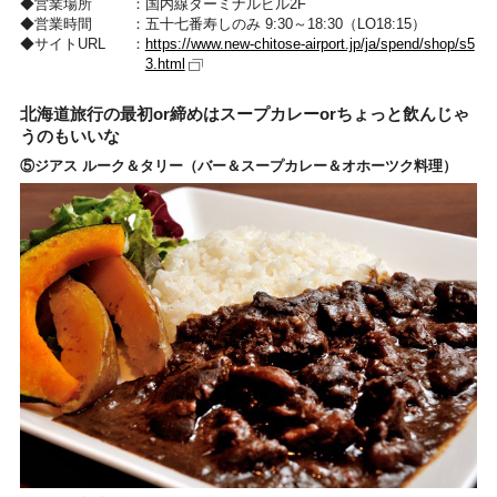
営業場所
国内線ターミナルビル2F
営業時間
五十七番寿しのみ 9:30～18:30（LO18:15）
サイトURL
https://www.new-chitose-airport.jp/ja/spend/shop/s5
3.html
北海道旅行の最初or締めはスープカレーorちょっと飲んじゃ
うのもいいな
⑤ジアス ルーク＆タリー（バー＆スープカレー＆オホーツク料理）