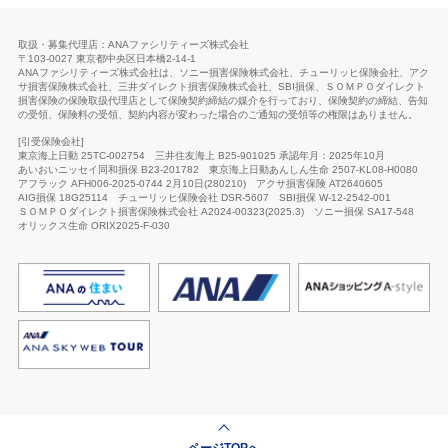
取扱・募集代理店：ANAファシリティーズ株式会社
〒103-0027 東京都中央区日本橋2-14-1
ANAファシリティーズ株式会社は、ソニー損害保険株式会社、チューリッヒ保険会社、アク
サ損害保険株式会社、三井ダイレクト損害保険株式会社、SBI損保、ＳＯＭＰＯダイレクト
損害保険の保険取扱代理店として保険契約締結の媒介を行っており、保険契約の締結、告知
の受領、保険料の受領、契約内容が変わった場合のご通知の受領等の権限はありません。
[引受保険会社]
東京海上日動 25TC-002754
三井住友海上 B25-901025 承認年月：2025年10月
あいおいニッセイ同和損保 B23-201782
東京海上日動あんしん生命
2507-KL08-H0080
アフラック AFH006-2025-0744 2月10日(280210)
アクサ損害保険 AT2640605
AIG損保 18G25114
チューリッヒ保険会社
DSR-5607
SBI損保 W-12-2542-001
ＳＯＭＰＯダイレクト損害保険株式会社 A2024-00323(2025.3)
ソニー損保 SA17-548
オリックス生命
ORIX2025-F-030
ページTOPへ