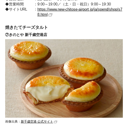
営業時間
9:00～19:00／（土・日・祝日）9:00～19:30
サイトURL
https://www.new-chitose-airport.jp/ja/spend/shop/s7
8.html
焼きたてチーズタルト
⑦きのとや 新千歳空港店
画像出典：
新千歳空港 公式サイト