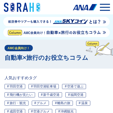
AMC会員向け！
自動車×旅行のお役立ちコラム
人気おすすめタグ
羽田空港
羽田空港駐車場
空港で遊ぶ
飛行機が見たい
新千歳空港
福岡空港
旅行・観光
グルメ
離島の旅
温泉
成田空港
空港グルメ
沖縄観光