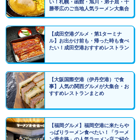
い！札幌・函館・旭川・弟子屈・十
勝帯広のご当地人気ラーメン大集合
【成田空港グルメ・第1ターミナ
ル】お出かけ前も・帰った時も食べ
たい！成田空港おすすめレストラン
【大阪国際空港（伊丹空港）で食
事】人気の関西グルメが大集合・お
すすめレストランまとめ
【福岡グルメ】福岡空港に来たらや
っぱりラーメン食べたい！「ラーメ
ン滑走路」の人気ラーメン店ご紹介