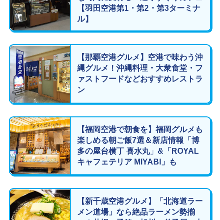
【羽田空港第1・第2・第3ターミナ
ル】
【那覇空港グルメ】空港で味わう沖
縄グルメ！沖縄料理・大衆食堂・フ
ァストフードなどおすすめレストラ
ン
【福岡空港で朝食を】福岡グルメも
楽しめる朝ご飯7選＆新店情報「博
多の屋台横丁 喜水丸」&「ROYAL
キャフェテリア MIYABI」も
【新千歳空港グルメ】「北海道ラー
メン道場」なら絶品ラーメン勢揃