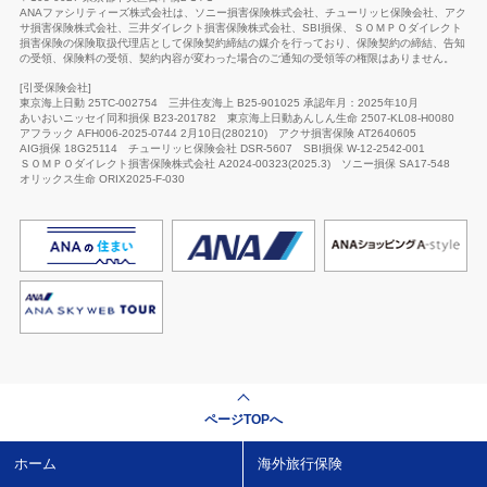
ANAファシリティーズ株式会社は、ソニー損害保険株式会社、チューリッヒ保険会社、アク
サ損害保険株式会社、三井ダイレクト損害保険株式会社、SBI損保、ＳＯＭＰＯダイレクト
損害保険の保険取扱代理店として保険契約締結の媒介を行っており、保険契約の締結、告知
の受領、保険料の受領、契約内容が変わった場合のご通知の受領等の権限はありません。
[引受保険会社]
東京海上日動 25TC-002754
三井住友海上 B25-901025 承認年月：2025年10月
あいおいニッセイ同和損保 B23-201782
東京海上日動あんしん生命
2507-KL08-H0080
アフラック AFH006-2025-0744 2月10日(280210)
アクサ損害保険 AT2640605
AIG損保 18G25114
チューリッヒ保険会社
DSR-5607
SBI損保 W-12-2542-001
ＳＯＭＰＯダイレクト損害保険株式会社 A2024-00323(2025.3)
ソニー損保 SA17-548
オリックス生命
ORIX2025-F-030
ページTOPへ
ホーム
海外旅行保険