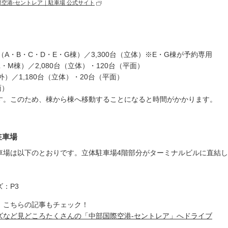
際空港-セントレア｜駐車場 公式サイト
A・B・C・D・E・G棟）／3,300台（立体）※E・G棟が予約専用
L・M棟）／2,080台（立体）・120台（平面）
外）／1,180台（立体）・20台（平面）
面）
す。このため、棟から棟へ移動することになると時間がかかります。
駐車場
車場は以下のとおりです。立体駐車場4階部分がターミナルビルに直結
：P3
、こちらの記事もチェック！
ズなど見どころたくさんの「中部国際空港-セントレア」へドライブ