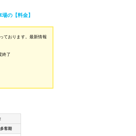
駐車場の【料金】
なっております。最新情報
度終了
金
多客期