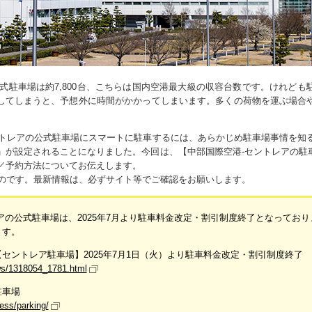
式駐車場は約7,800台、こちらは国内空港最大級の収容台数です。けれど
してしまうと、予想外に時間がかかってしまいます。多くの荷物を運ぶ場合
トレアの公式駐車場にスマートに駐車するには、あらかじめ駐車場事情を知る
金」が設定されることになりました。今回は、【中部国際空港-セントレアの
定／予約方法についてお伝えします。
のものです。最新情報は、必ずサイト等でご確認をお願いします。
アの公式駐車場は、2025年7月より駐車料金改定・割引制度終了となってお
ます。
セントレア駐車場】2025年7月1日（火）より駐車料金改定・割引制度終了
ews/1318054_1781.html
駐車場
cess/parking/