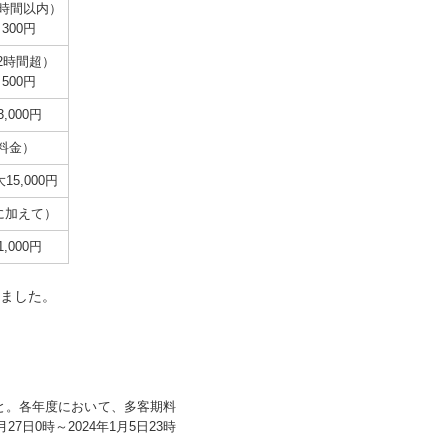
2時間以内）
300円
2時間超）
500円
3,000円
料金）
15,000円
に加えて）
1,000円
りました。
こと。各年度において、多客期料
日0時～2024年1月5日23時