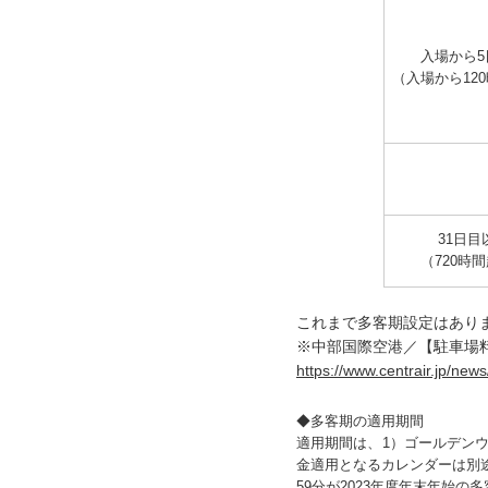
入場から5
（入場から12
31日目
（720時
これまで多客期設定はありま
※中部国際空港／【駐車場料金
https://www.centrair.jp/ne
◆多客期の適用期間
適用期間は、1）ゴールデンウ
金適用となるカレンダーは別途案
59分が2023年度年末年始の