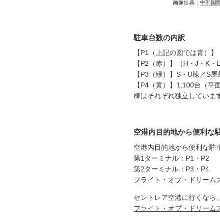
画像出典：
中部国
駐車台数の内訳
【P1（上記の図では青）】（
【P2（赤）】（H・J・K・
【P3（緑）】S・U棟／S屋
【P4（黄）】1,100台（平
棟はそれぞれ独立していま
空港内目的地から便利な
空港内目的地から便利な駐
第1ターミナル：P1・P2
第2ターミナル：P3・P4
フライト・オブ・ドリームズ
セントレア空港に行くなら
フライト・オブ・ドリーム