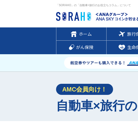
「SORAHO」の「自動車×旅行のお役立ちコラム」について
ホーム
旅行
がん保険
生命
AMC会員向け！
自動車×旅行