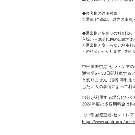
◆多客期の適用対象
普通車 (全高2.5m以内の車
◆通常期と多客期の料金比較
入場から30分以内の出庫であ
と通常期と変わらない駐車料金で
くの料金がかかります（割引
中部国際空港-セントレア
通常期6～30日間駐車すると
と変りません（割引等利用
したい人の事情によって料
自分が利用する場合にいく
2024年度の多客期料金は
【中部国際空港-セントレア
https://www.centrair.jp/acc