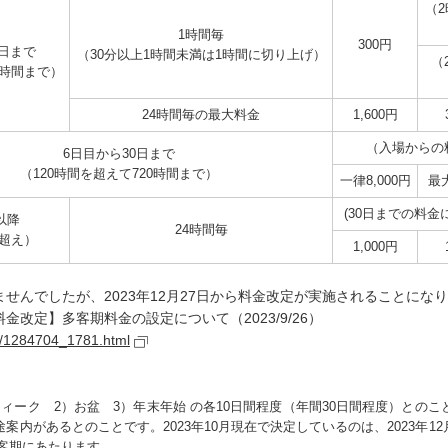
（
1時間毎
300円
日まで
（30分以上1時間未満は1時間に切り上げ）
（
0時間まで）
24時間毎の最大料金
1,600円
（入場からの
6日目から30日まで
（120時間を超えて720時間まで）
一律8,000円
最大
(30日までの料金
以降
24時間毎
間超え）
1,000円
せんでしたが、2023年12月27日から料金改定が実施されることにな
改定】多客期料金の設定について（2023/9/26）
ws/1284704_1781.html
ィーク 2）お盆 3）年末年始 の各10日間程度（年間30日間程度）との
内があるとのことです。2023年10月現在で決定しているのは、2023年12月27
多客期にあたります。