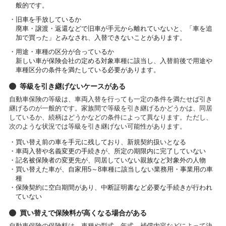
般的です。
・旧車を手放しているか
廃車・譲渡・返還などで旧車が手元から離れていないと、「車を追
加で買った」とみなされ、入替できないことがあります。
・用途・車種の区分が合っているか
新しい車が保険会社の定める対象車種に該当し、入替前後で用途や
車種区分の条件を満たしている必要があります。
等級を引き継げないケースがある
自動車保険の等級は、車両入替を行っても一定の条件を満たせば引き
継げるのが一般的です。家族間で等級を引き継げるかどうかは、同居
しているか、続柄はどうかなどの条件によって異なります。ただし、
次のような状況では等級を引き継げない可能性があります。
・買い替え前の車を手元に残しており、新規契約扱いとなる
・車両入替や名義変更の手続きが、所定の期限内に完了していない
・記名被保険者の変更先が、同居していない親族など対象外の人物
・買い替えた車が、自家用5～8車種に該当しない業務用・事業用の車
種
・保険契約に空白期間があり、中断証明書など必要な手続きが行われ
ていない
買い替えで保険料が高くなる場合がある
自動車保険の保険料は、車種や型式、年式、補償内容などによって決