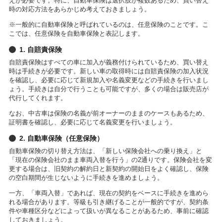
えが必要です。特に、自動車保険は選択肢が複数あるため、買い替え
時の対応方法をあらかじめ考えておきましょう。
※一般的に自動車保険と呼ばれているのは、任意保険のことです。こ
こでは、任意保険を自動車保険と表記します。
1. 自賠責保険
自賠責保険はすべての車に加入が義務付けられているため、買い替え
時は手続きが必要です。新しい車の取得時には自賠責保険の加入状況
を確認し、必要に応じて新規加入や名義変更などの手続きを行いまし
ょう。手続きは自分で行うことも可能ですが、多くの場合は販売店が
代行してくれます。
なお、中古車は保険の名義が前オーナーのままのケースもあるため、
証明書を確認し、必要に応じて名義変更を行いましょう。
2. 自動車保険（任意保険）
自動車保険の切り替え方法は、「新しい保険会社への乗り換え」と
「現在の保険会社のまま車両入替を行う」の2通りです。保険会社を変
更する場合は、旧契約の解約日と新契約の開始日をよく確認し、保険
の空白期間が生じないように手続きを進めましょう。
一方、「車両入替」であれば、現在の契約をベースに手続きを進めら
れる場合があります。等級も引き継げることが一般的ですが、契約条
件や車種区分などによって扱いが異なることがあるため、事前に確認
しておきましょう。