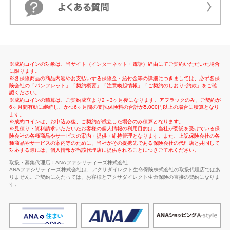
※成約コインの対象は、当サイト（インターネット・電話）経由にてご契約いただいた場合
に限ります。
※各保険商品の商品内容やお支払いする保険金・給付金等の詳細につきましては、必ず各保
険会社の「パンフレット」「契約概要」「注意喚起情報」「ご契約のしおり･約款」をご確
認ください。
※成約コインの積算は、ご契約成立より2～3ヶ月後になります。アフラックのみ、ご契約が
6ヶ月間有効に継続し、かつ6ヶ月間の支払保険料の合計が5,000円以上の場合に積算となり
ます。
※成約コインは、お申込み後、ご契約が成立した場合のみ積算となります。
※見積り・資料請求いただいたお客様の個人情報の利用目的は、当社が委託を受けている保
険会社の各種商品やサービスの案内・提供・維持管理となります。また、上記保険会社の各
種商品やサービスの案内等のために、当社がその提携先である保険会社の代理店と共同して
対応する際には、個人情報が当該代理店に提供されることにつきご了承ください。
取扱・募集代理店：ANAファシリティーズ株式会社
ANAファシリティーズ株式会社は、アクサダイレクト生命保険株式会社の取扱代理店ではあ
りません。ご契約にあたっては、お客様とアクサダイレクト生命保険の直接の契約になりま
す。