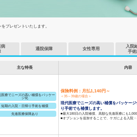
インをプレゼントいたします。
疾病
入院
通院保障
女性専用
障
手術
主な特長
内容
保険料例：月払1,140円～
代医療でニーズの高い補償をパッケー
＜35～39歳の場合＞
ジ化
現代医療でニーズの高い補償をパッケージ
短期の入院・日帰り手術を補償
り手術でも補償します。
■最大180日の入院補償、高額な先進医療にも1,0
先進医療保障あり
■オプションを追加することで、ケガによる入院