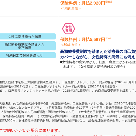
※m4
保険料例：月払2,920円
＜30歳 男性＞
女性に寄り添った保障
※m5
保険料例：月払5,567円
高額療養費制度を踏まえた
＜30歳 女性＞
基本保障
高額療養費制度を踏まえた治療費の自己負
特約付加で保障を強化可
カバーしながら、女性特有の病気にも備え
■女性特有の病気やがん、妊娠・出産にかかわる
れます。（女性疾病入院特約付加の場合）
活習慣病入院給付特則(三大疾病無制限型)適用）、口座振替／クレジットカード払の場合（2025年3月1
先進医療特約(2018)付加）、口座振替／クレジットカード払の場合（2025年3月1日現在）
9)付加）、口座振替／クレジットカード払の場合（2025年3月1日現在）この商品は引受基準を緩
の型:I型、死亡保険金の給付倍率0倍、先進医療特約、口座振替扱・クレカ扱、月払（2025年5月現
身、ANAスタンダードプラン：（月額保障）治療給付金10万円（2か月型・外来手術給付割合100％）、
入院給付金日額5,000円(60日型)・通院給付金5,000円。＜女性特定手術特約＞＜総合先進医
現在 保険料払込期間：終身、（〈女性特定手術特約〉〈総合先進医療特約〉は10年満期）、治療給付金
院特約：日額5,000円、女性特定手術特約付加、保険料払込免除特約なし、総合先進医療特約付加。＜
てご契約いただいた場合に限ります。