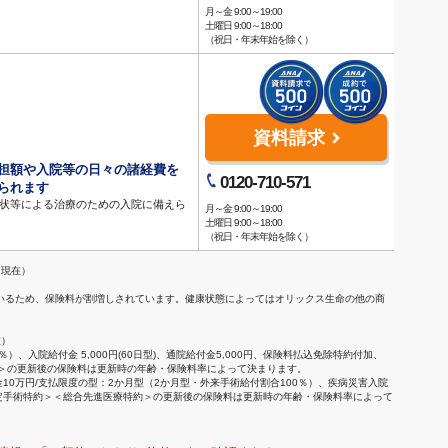
月～金 9:00～19:00
土曜日 9:00～18:00
（祝日・年末年始を除く）
資料請求
担額や入院等の日々の諸経費を
0120-710-571
られます
症状等による治療のための入院に備えら
月～金 9:00～19:00
土曜日 9:00～18:00
（祝日・年末年始を除く）
日現在）
和しているため、保険料が割増しされています。健康状態によってはオリックス生命の他の商
在）
入院給付金 5,000円(60日型)、通院給付金5,000円、保険料払込免除特約付加、
療特約＞の更新後の保険料は更新時の年齢・保険料率によって決まります。
10万円/支払限度の型：2か月型（2か月型・外来手術給付割合100％）、疾病災害入院
女性特定手術特約＞＜総合先進医療特約＞の更新後の保険料は更新時の年齢・保険料率によって