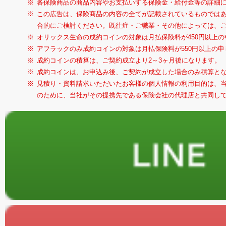
各保険商品の商品内容やお支払いする保険金・給付金等の詳細
この広告は、保険商品の内容の全てが記載されているものでは
合的にご検討ください。既往症・ご職業・その他によっては、
オリックス生命の成約コインの対象は月払保険料が450円以上
アフラックのみ成約コインの対象は月払保険料が550円以上の
成約コインの積算は、ご契約成立より2～3ヶ月後になります。
成約コインは、お申込み後、ご契約が成立した場合のみ積算と
見積り・資料請求いただいたお客様の個人情報の利用目的は、
のために、当社がその提携先である保険会社の代理店と共同し