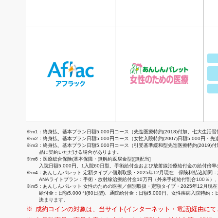
※m1：終身払、基本プラン日額5,000円コース（先進医療特約(2018)付加、七大生
※m2：終身払、基本プラン日額5,000円コース（女性入院特約(2007)日額5,000円・
※m3：終身払、基本プラン日額5,000円コース（引受基準緩和型先進医療特約(201
品に契約いただける場合があります。
※m6：医療総合保険(基本保障・無解約返戻金型)[無配当]
入院日額5,000円、1入院60日型、手術給付金および放射線治療給付金の給付倍率
※m4：あんしんパレット 定額タイプ／個別取扱・2025年12月現在 保険料払込期間：終
ANAライトプラン：手術・放射線治療給付金10万円（外来手術給付割合100％）、
※m5：あんしんパレット 女性のための医療／個別取扱・定額タイプ・2025年12月
給付金：日額5,000円(60日型)、通院給付金：日額5,000円、女性疾病入
決まります。
成約コインの対象は、当サイト(インターネット・電話)経由に