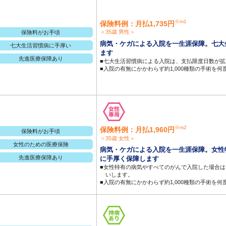
※m1
保険料例：月払1,735円
＜35歳 男性＞
保険料がお手頃
病気・ケガによる入院を一生涯保障。七大
七大生活習慣病に手厚い
ます
先進医療保障あり
■七大生活習慣病による入院は、支払限度日数が拡
■入院の有無にかかわらず約1,000種類の手術を
※m2
保険料例：月払1,960円
保険料がお手頃
＜35歳 女性＞
女性のための医療保険
病気・ケガによる入院を一生涯保障。女性
先進医療保障あり
に手厚く保障します
■女性特有の病気やすべてのがんで入院した場合
いします。
■入院の有無にかかわらず約1,000種類の手術を