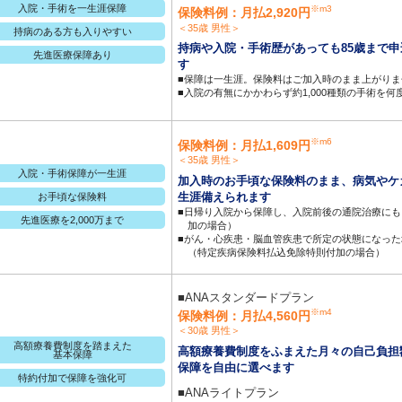
入院・手術を一生涯保障
※m3
保険料例：月払2,920円
＜35歳 男性＞
持病のある方も入りやすい
持病や入院・手術歴があっても85歳まで
先進医療保障あり
す
■保障は一生涯。保険料はご加入時のまま上がりま
■入院の有無にかかわらず約1,000種類の手術を
※m6
保険料例：月払1,609円
＜35歳 男性＞
入院・手術保障が一生涯
加入時のお手頃な保険料のまま、病気やケ
生涯備えられます
お手頃な保険料
■日帰り入院から保障し、入院前後の通院治療に
先進医療を2,000万まで
加の場合）
■がん・心疾患・脳血管疾患で所定の状態になっ
（特定疾病保険料払込免除特則付加の場合）
■ANAスタンダードプラン
※m4
保険料例：月払4,560円
＜30歳 男性＞
高額療養費制度を踏まえた
高額療養費制度をふまえた月々の自己負担
基本保障
保障を自由に選べます
特約付加で保障を強化可
■ANAライトプラン