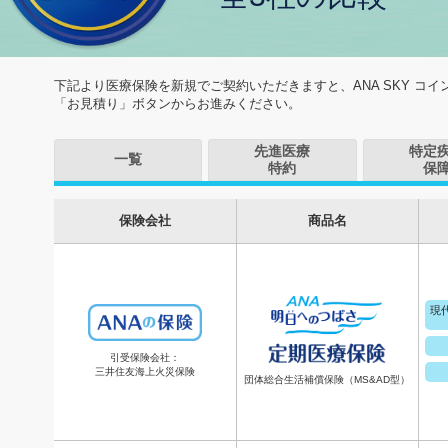
下記より医療保険を新規でご契約いただきますと、ANA SKY コ
「お見積り」ボタンからお進みください。
先進医療
特定
一覧
特約
保
保険会社
商品名
現
引受保険会社：
三井住友海上火災保険
団体総合生活補償保険（MS&AD型）