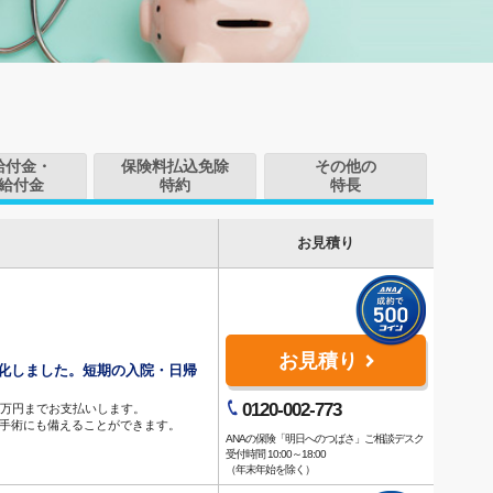
給付金・
保険料払込免除
その他の
給付金
特約
特長
お見積り
お見積り
化しました。短期の入院・日帰
0120-002-773
00万円までお支払いします。
・手術にも備えることができます。
ANAの保険「明日へのつばさ」ご相談デスク
受付時間 10:00～18:00
（年末年始を除く）