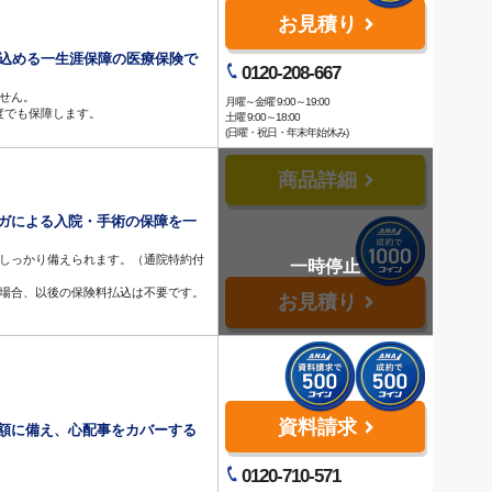
お見積り
申込める一生涯保障の医療保険で
0120-208-667
せん。
月曜～金曜 9:00～19:00
何度でも保障します。
土曜 9:00～18:00
(日曜・祝日・年末年始休み)
商品詳細
ガによる入院・手術の保障を一
もしっかり備えられます。（通院特約付
た場合、以後の保険料払込は不要です。
お見積り
資料請求
額に備え、心配事をカバーする
0120-710-571