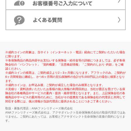
※成約コインの対象は、当サイト（インターネット・電話）経由にてご契約いただいた場合
に限ります。
※各保険商品の商品内容やお支払いする保険金・給付金等の詳細につきましては、必ず各保
険会社の「パンフレット」「契約概要」「注意喚起情報」「ご契約のしおり･約款」をご確
認ください。
※成約コインの積算は、ご契約成立より2～3ヶ月後になります。アフラックのみ、ご契約が
6ヶ月間有効に継続し、かつ6ヶ月間の支払保険料の合計が5,000円以上の場合に積算となり
ます。
※成約コインは、お申込み後、ご契約が成立した場合のみ積算となります。
※見積り・資料請求いただいたお客様の個人情報の利用目的は、当社が委託を受けている保
険会社の各種商品やサービスの案内・提供・維持管理となります。また、上記保険会社の各
種商品やサービスの案内等のために、当社がその提携先である保険会社の代理店と共同して
対応する際には、個人情報が当該代理店に提供されることにつきご了承ください。
取扱・募集代理店：ANAファシリティーズ株式会社
ANAファシリティーズ株式会社は、アクサダイレクト生命保険株式会社の取扱代理店ではあ
りません。ご契約にあたっては、お客様とアクサダイレクト生命保険の直接の契約になりま
す。