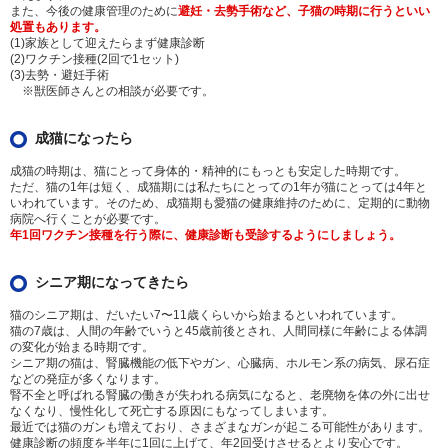
また、今後の健康管理のために
避妊・去勢手術など、子猫の時期に行うといい
処置もあります。
(1)家族として迎えたらまず健康診断
(2)ワクチン接種(2回で1セット)
(3)去勢・避妊手術
※獣医師さんとの相談が必要です。
成猫になったら
成猫の時期は、猫にとって身体的・精神的にもっとも安定した時期です。
ただ、猫の1年は短く、成猫期には私たちにとっての1年が猫にとっては4年と
いわれています。そのため、成猫期も愛猫の健康維持のために、定期的に動物
病院へ行くことが必要です。
年1回ワクチン接種を行う際に、健康診断も受診するようにしましょう。
シニア期になってきたら
猫のシニア期は、だいたい7〜11歳くらいから始まるといわれています。
猫の7歳は、人間の年齢でいうと45歳前後とされ、人間同様に年齢による体調
の変化が始まる時期です。
シニア期の猫は、腎臓機能の低下やガン、心臓病、ホルモン系の病気、尿石症
などの発症が多くなります。
腎不全と呼ばれる腎臓の働きが失われる病気になると、老廃物を体の外に出せ
なくなり、慢性化して死亡する原因にもなってしまいます。
最近では猫のガンも増えており、さまざまなガンが起こる可能性があります。
健康診断の頻度を半年に1回に上げて、年2回受けさせるとより安心です。