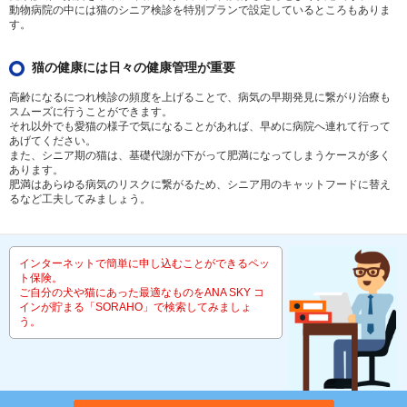
動物病院の中には猫のシニア検診を特別プランで設定しているところもありま
す。
猫の健康には日々の健康管理が重要
高齢になるにつれ検診の頻度を上げることで、病気の早期発見に繋がり治療も
スムーズに行うことができます。
それ以外でも愛猫の様子で気になることがあれば、早めに病院へ連れて行って
あげてください。
また、シニア期の猫は、基礎代謝が下がって肥満になってしまうケースが多く
あります。
肥満はあらゆる病気のリスクに繋がるため、シニア用のキャットフードに替え
るなど工夫してみましょう。
インターネットで簡単に申し込むことができるペッ
ト保険。
ご自分の犬や猫にあった最適なものをANA SKY コ
インが貯まる「SORAHO」で検索してみましょ
う。