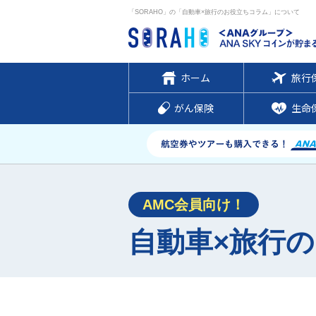
「SORAHO」の「自動車×旅行のお役立ちコラム」について
ホーム
旅行
がん保険
生命
AMC会員向け！
自動車×旅行