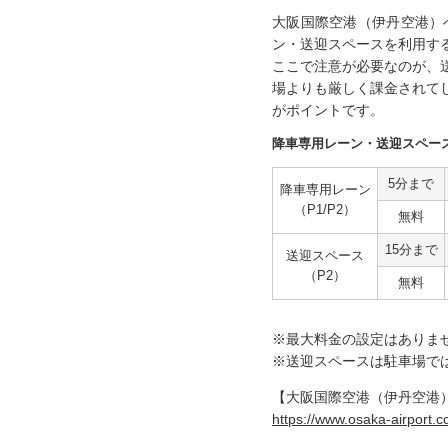
大阪国際空港（伊丹空港）
ン・送迎スペースを利用す
ここで注意が必要なのが、
場よりも厳しく課金されて
がポイントです。
降車専用レーン・送迎スペー
5分まで
降車専用
レーン
（P1/P2）
無料
15分まで
送迎スペース
（P2）
無料
※最大料金の設定はありま
※送迎スペースは駐車場で
【大阪国際空港（伊丹空港
https://www.osaka-airport.co