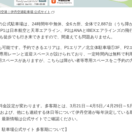
際空港｜伊丹空港駐車場 公式サイト
公式駐車場は、24時間年中無休、全6カ所、全体で2,887台（うち障
、P1は日本航空と天草エアライン、P2はANAとIBEXエアラインズの
でも徒歩でも行き来できますので、間違えても問題ありません。
可能です。予約できるエリアは、P1エリア／北立体駐車場①3F、P2
車専用レーンと送迎スペースが設けられており、一定時間内は無料で利
用スペースがありますが、こちらは障がい者等専用スペースをご予約の
金設定が変わります。多客期とは、3月21日～4月5日／4月29日～5月5
期間、および、他にも連続する休日等について伊丹空港が毎年決定している
、最新情報は公式サイトでご確認ください。
）駐車場公式サイト 多客期について】