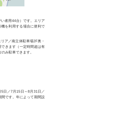
がい者用44台）です。エリア
飛行機を利用する場合に便利で
エリア／南立体駐車場2F奥・
用できます（一定時間超は有
方のみ駐車できます。
日／7月15日～8月31日／
期間です。年によって期間設