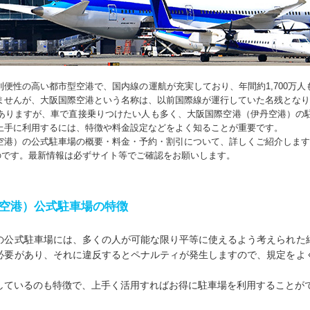
便性の高い都市型空港で、国内線の運航が充実しており、年間約1,700万
ませんが、大阪国際空港という名称は、以前国際線が運行していた名残となり
ありますが、車で直接乗りつけたい人も多く、大阪国際空港（伊丹空港）の
上手に利用するには、特徴や料金設定などをよく知ることが重要です。
空港）の公式駐車場の概要・料金・予約・割引について、詳しくご紹介します
ものです。最新情報は必ずサイト等でご確認をお願いします。
空港）公式駐車場の特徴
の公式駐車場には、多くの人が可能な限り平等に使えるよう考えられた
必要があり、それに違反するとペナルティが発生しますので、規定をよ
しているのも特徴で、上手く活用すればお得に駐車場を利用することが