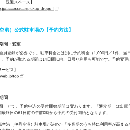
） 送迎スペース】
o.jp/access/car/pickup-dropoff
空港）公式駐車場の【予約方法】
期間・変更
会員登録が必要です。駐車料金とは別に予約料金（1,000円／1件、当日予
）。予約が取れる期間は14日間以内、日帰り利用も可能です。予約変更
サービス】
gweb.jp/top
期間
間」とで、予約申込の受付開始期間は変わります。「通常期」は出庫予
間最終日の61日前の午前0時から予約の受付開始となります。
際空港（伊丹空港）駐車場が決めた「多客期のうち特に利用率が高まる