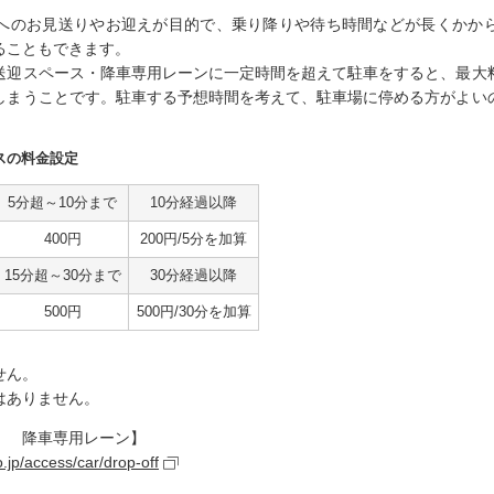
へのお見送りやお迎えが目的で、乗り降りや待ち時間などが長くかか
ることもできます。
送迎スペース・降車専用レーンに一定時間を超えて駐車をすると、最大
しまうことです。駐車する予想時間を考えて、駐車場に停める方がよい
スの料金設定
5分超～
10分まで
10分経過
以降
400円
200円/5分を
加算
15分超～
30分まで
30分経過
以降
500円
500円/30分を
加算
せん。
はありません。
） 降車専用レーン】
.jp/access/car/drop-off