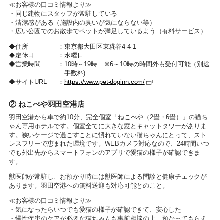
≪お客様の口コミ情報より≫
・同じ建物にスタッフが常駐している
・清潔感がある（施設内の臭いが気にならない等）
・広い公園でのお散歩でペットが満足しているよう（有料サービス）
住所
東京都大田区東糀谷4-4-1
定休日
水曜日
営業時間
10時～19時 ※6～10時の時間外も受付可能（別途
手数料)
サイトURL
https://www.pet-doginn.com/
② ねこべや羽田空港店
羽田空港から車で約10分、完全個室「ねこべや（2畳・6畳）」の猫ち
ゃん専用ホテルです。個室全てに大きな窓とキャットタワーがありま
す。狭いケージで過ごすことに慣れていない猫ちゃんにとって、スト
レスフリーで恵まれた環境です。WEBカメラ対応なので、24時間いつ
でも外出先からスマートフォンのアプリで愛猫の様子が確認できま
す。
獣医師が常駐し、お預かり時には獣医師による問診と健康チェックが
あります。羽田空港への無料送迎も対応可能とのこと。
≪お客様の口コミ情報より≫
・気になったらいつでも愛猫の様子が確認できて、安心した
・慢性疾患のケアが必要な猫ちゃんも事前相談の上、預かってもらえ