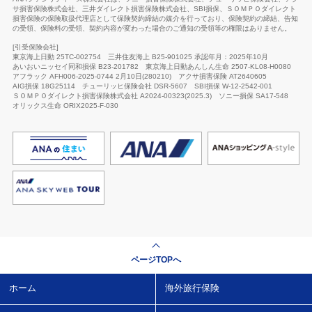
サ損害保険株式会社、三井ダイレクト損害保険株式会社、SBI損保、ＳＯＭＰＯダイレクト
損害保険の保険取扱代理店として保険契約締結の媒介を行っており、保険契約の締結、告知
の受領、保険料の受領、契約内容が変わった場合のご通知の受領等の権限はありません。
[引受保険会社]
東京海上日動 25TC-002754
三井住友海上 B25-901025 承認年月：2025年10月
あいおいニッセイ同和損保 B23-201782
東京海上日動あんしん生命
2507-KL08-H0080
アフラック AFH006-2025-0744 2月10日(280210)
アクサ損害保険 AT2640605
AIG損保 18G25114
チューリッヒ保険会社
DSR-5607
SBI損保 W-12-2542-001
ＳＯＭＰＯダイレクト損害保険株式会社 A2024-00323(2025.3)
ソニー損保 SA17-548
オリックス生命
ORIX2025-F-030
ページTOPへ
ホーム
海外旅行保険