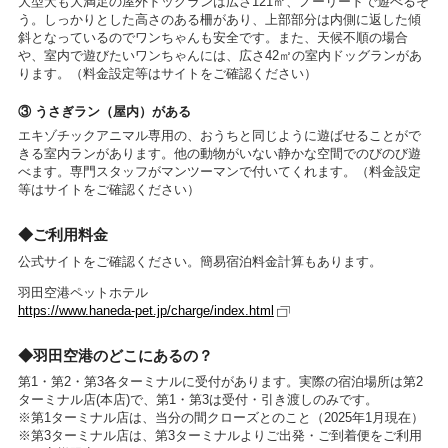
大型犬も大満足の屋外ドッグランは広さ121㎡、ノーリードで遊べるそ
う。しっかりとした高さのある柵があり、上部部分は内側に返した傾
斜となっているのでワンちゃんも安全です。また、天候不順の場合
や、室内で遊びたいワンちゃんには、広さ42㎡の室内ドッグランがあ
ります。（料金設定等はサイトをご確認ください）
③ うさぎラン（屋内）がある
エキゾチックアニマル専用の、おうちと同じように遊ばせることがで
きる室内ランがあります。他の動物がいない静かな空間でのびのび遊
べます。専門スタッフがマンツーマンで付いてくれます。（料金設定
等はサイトをご確認ください）
◆ご利用料金
公式サイトをご確認ください。簡易宿泊料金計算もあります。
羽田空港ペットホテル
https://www.haneda-pet.jp/charge/index.html
◆羽田空港のどこにあるの？
第1・第2・第3各ターミナルに受付があります。実際の宿泊場所は第2
ターミナル店(本店)で、第1・第3は受付・引き渡しのみです。
※第1ターミナル店は、当分の間クローズとのこと（2025年1月現在）
※第3ターミナル店は、第3ターミナルよりご出発・ご到着便をご利用