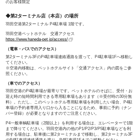
のお客様限定
◆第2ターミナル店（本店）の場所
羽田空港第2ターミナル P4駐車場 1階です。
羽田空港ペットホテル 交通アクセス
https://www.haneda-pet.jp/access/
（電車・バスでのアクセス）
第2ターミナル3FのP4駐車場連絡通路を渡って、P4駐車場1Fへ移動し
てください。
※空港内移動は、ペットホテルサイト「交通アクセス」内の図をご参
照ください。
（車でのアクセス）
羽田空港のP4駐車場が最寄りです。ペットホテルのそばに、受付・お
迎え時の短時間利用できる専用駐車場もあります（※受付時の30分無
料）。ただし、このペットホテル専用駐車場を利用したい場合、P4駐
車場の予約者専用入り口から入ることになるため、事前に予約（ナン
バー登録）が必要となりますのでご注意ください。
P4一般車輌駐車場（2階以上）を利用する場合は、エレベーターで1階
まで降りてください。羽田空港内の他のP1/P2/P3/P5駐車場などを利
用する場合は、駐車後に第2ターミナルまで移動し、第2ターミナル3F
のP4駐車場連絡通路を渡り、P4駐車場1Fまでご移動ください。