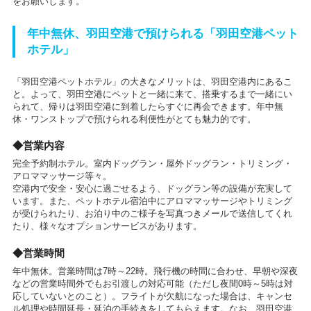
をお願いします。
年中無休、羽田空港で預けられる「羽田空港ペット
ホテル」
「羽田空港ペットホテル」の大きなメリットは、羽田空港内にあるこ
と。よって、羽田空港にペットと一緒に来て、搭乗するまで一緒にい
られて、帰りは羽田空港に到着したらすぐに再会できます。年中無
休・ワンストップで預けられる利便性がとても魅力的です。
◆営業内容
完全予約制ホテル。室内ドッグラン・屋外ドッグラン・トリミング・
アロママッサージ等々。
空港内で安全・安心に過ごせるよう、ドッグラン等の設備が充実して
います。また、ペットホテル宿泊中にアロママッサージやトリミング
が受けられたり、お泊り中のご様子を写真つきメールで送信してくれ
たり、様々なオプションサービスがあります。
◆営業時間
年中無休。営業時間は7時～22時。飛行機の時間に合わせ、早朝や深夜
などの営業時間外でもお引渡しの対応可能（ただし夜間0時～5時は対
応していないとのこと）。フライトが欠航になった場合は、キャンセ
ル処理や時間延長・延泊の手続きをしてもらえます。なお、羽田空港