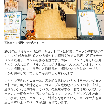
画像出典：
福岡空港公式サイト
2009年に「うならせる1杯」をコンセプトに開業。ラーメン専門誌のラ
ンキングで3年連続1位という輝かしい経歴を誇る人気店、2017年ラー
メン滑走路オープンからある老舗です。博多ラーメンには珍しい魚介
とんこつのお店で、博多とんこつの進化系ともいわれています。とん
こつも濃厚なのに、煮干しと羅臼昆布、鰹節といった魚介スープもし
っかり調和していて、とても美味しく味わえます。
こちらで評判のメニューは、意欲的な挑戦といえる【ラーメンジェノ
バ】です。魚介出汁ととんこつスープが絶妙なバランスの中、主張し
過ぎないけれど気持ちよくバジルの風味が香る、他では味わえないラ
ーメン。一度食べたら病みつきになって、ファンをどんどん生み出し
ています。なお、バリアフリー対策がなされていて、車いすの方も来
店しやすいようスペースが設けられています。