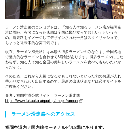
ラーメン滑走路のコンセプトは、「知る人ぞ知るラーメン店が福岡空
港に着陸、有名になった店舗は全国に飛び立って欲しい」というも
の。滑走路をイメージしてデザインされた一角はスタイリッシュで、
ちょっと近未来的な雰囲気です。
現在、ラーメン滑走路には本場の博多ラーメンのみならず、全国各地
で魅力的なラーメンも合わせて8店舗があります。博多ラーメンにこだ
わらず、知る人ぞ知る全国の美味しいラーメンを食べてもらいたいか
らだそう。
そのため、これから人気になるかもしれないといった旬のお店が入れ
替わり立ち代わり出店するので、最新の出店状況などは必ずサイトを
ご確認ください。
参考：福岡空港公式サイト ラーメン滑走路
https://www.fukuoka-airport.jp/shops/ramen/
ラーメン滑走路へのアクセス
福岡空港内／国内線ターミナルビル3階にあります。