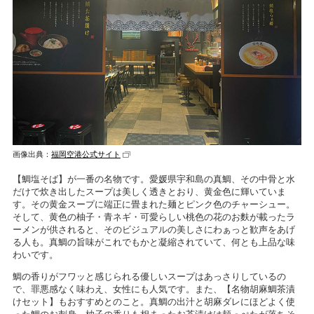
画像出典：
福岡空港公式サイト
【鯛塩そば】が一番の名物です。愛媛県宇和島の真鯛、その中骨と水
だけで炊き出したスープは美しく透きとおり、黄金色に輝いていま
す。その黄金スープに端正に畳まれた麺とピンク色のチャーシュー。
そして、黄色の柚子・青ネギ・可愛らしい桃色の花のお麩が載ったラ
ーメンが供されると、そのビジュアルの美しさにわぁっと歓声をあげ
る人も。真鯛の旨味がこれでもかと凝縮されていて、何とも上品な味
わいです。
鯛の香りがフワッと感じられる優しいスープはあっさりしているの
で、罪悪感なく味わえ、女性にも人気です。また、【名物胡麻鯛茶漬
けセット】もおすすめとのこと。真鯛の出汁と胡麻ダレにほどよく使