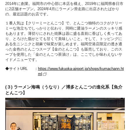
2014年に創業。福岡市の中心部に本店を構え、2019年に福岡県春日市
に2店舗オープン。2024年4月にラーメン滑走路に出店されたばかり
の、最近話題のお店です。
１番人気は【クリーミーとんこつ】で、とんこつ独特のコクがクリー
ミーな泡立ちでしっかりと伝わり、同時に醤油ラーメンのスッキリ感
もあります。薄切りにされた焼豚は器に盛る直前に香ばしく炙ってあ
り、とろけた脂がとても甘くて美味しいこと。そして、トッピングに
ある生ニンニクと胡麻で味変が楽しめます。福岡空港店限定の透き通
った金色のとんこつスープ【金のとんこつ】も販売しており、このス
ープを使用した「金のとんこつ茶漬け」は、ここでしか味わえないサ
イドメニューです。
サイトURL
https://www.fukuoka-airport.jp/shops/kumachann.ht
ml
(３) ラーメン海鳴（うなり）／博多とんこつの進化系【魚介
とんこつ】