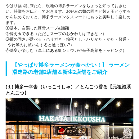
やはり福岡に来たら、現地の博多ラーメンをちょっと知っておきた
い。特徴をお伝えしておきます。お好みの麵の固さと替え玉どうする
かを決めておくと、博多ラーメンをスマートにもっと美味しく楽しめ
ます。
①基本、白濁した豚骨スープ&細麺
②替え玉できる（ただしスープのおかわりはできない）
③麺の固さが選べる（ハリガネ・粉落とし・バリかた・かた・普通・
やわ等のお願いをすると通っぽい?）
④味変が楽しむ（卓上にある紅ショウガや辛子高菜をトッピング）
【やっぱり博多ラーメンが食べたい！】 ラーメン
滑走路の老舗2店舗＆新生2店舗をご紹介
(１) 博多一幸舎（いっこうしゃ）／とんこつ香る【元祖泡系
とんこつ】