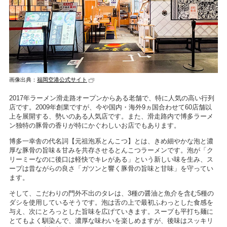
画像出典：
福岡空港公式サイト
2017年ラーメン滑走路オープンからある老舗で、特に人気の高い行列
店です。2009年創業ですが、今や国内・海外9ヵ国合わせて60店舗以
上を展開する、勢いのある人気店です。また、滑走路内で博多ラーメ
ン独特の豚骨の香りが特にかぐわしいお店でもあります。
博多一幸舎の代名詞【元祖泡系とんこつ】とは、きめ細やかな泡と濃
厚な豚骨の旨味＆甘みを共存させるとんこつラーメンです。泡が「ク
リーミーなのに後口は軽快でキレがある」という新しい味を生み、ス
ープは昔ながらの良さ「ガツンと響く豚骨の旨味と甘味」を守ってい
ます。
そして、こだわりの門外不出のタレは、3種の醤油と魚介を含む5種の
ダシを使用しているそうです。泡は舌の上で最初ふわっとした食感を
与え、次にとろっとした旨味を広げていきます。スープも平打ち麺に
とてもよく馴染んで、濃厚な味わいを楽しめますが、後味はスッキリ