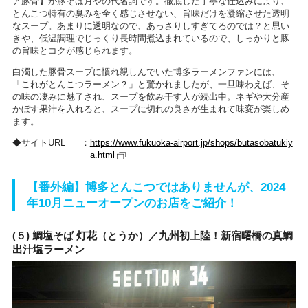
ア豚骨】が豚そば月やの代名詞です。徹底した丁寧な仕込みにより、
とんこつ特有の臭みを全く感じさせない、旨味だけを凝縮させた透明
なスープ。あまりに透明なので、あっさりしすぎてるのでは？と思い
きや、低温調理でじっくり長時間煮込まれているので、しっかりと豚
の旨味とコクが感じられます。
白濁した豚骨スープに慣れ親しんでいた博多ラーメンファンには、
「これがとんこつラーメン？」と驚かれましたが、一旦味わえば、そ
の味の凄みに魅了され、スープを飲み干す人が続出中。ネギや大分産
かぼす果汁を入れると、スープに切れの良さが生まれて味変が楽しめ
ます。
サイトURL
https://www.fukuoka-airport.jp/shops/butasobatukiy
a.html
【番外編】博多とんこつではありませんが、2024
年10月ニューオープンのお店をご紹介！
(５) 鯛塩そば 灯花（とうか）／九州初上陸！新宿曙橋の真鯛
出汁塩ラーメン