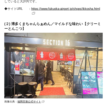
していると大評判です。
サイトURL
https://www.fukuoka-airport.jp/shops/ikkosha.html
(２) 博多くまちゃんらぁめん／マイルドな味わい【クリーミ
ーとんこつ】
画像出典：
福岡空港公式サイト