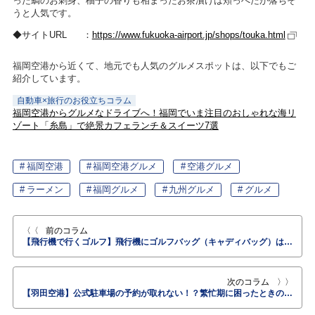
った鯛のお刺身、柚子の香りも相まったお茶漬けは頬っぺたが落ちそ
うと人気です。
サイトURL
https://www.fukuoka-airport.jp/shops/touka.html
福岡空港から近くて、地元でも人気のグルメスポットは、以下でもご
紹介しています。
自動車×旅行のお役立ちコラム
福岡空港からグルメなドライブへ！福岡でいま注目のおしゃれな海リ
ゾート「糸島」で絶景カフェランチ＆スイーツ7選
福岡空港
福岡空港グルメ
空港グルメ
ラーメン
福岡グルメ
九州グルメ
グルメ
前のコラム
【飛行機で行くゴルフ】飛行機にゴルフバッグ（キャディバッグ）はどうすれば持っていける？【ANA国内線の場合】
次のコラム
【羽田空港】公式駐車場の予約が取れない！？繁忙期に困ったときの当日対応策＆発想の転換でこんな別手段も