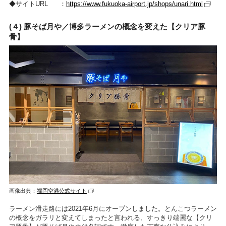
サイトURL
https://www.fukuoka-airport.jp/shops/unari.html
(４) 豚そば月や／博多ラーメンの概念を変えた【クリア豚
骨】
画像出典：
福岡空港公式サイト
ラーメン滑走路には2021年6月にオープンしました。とんこつラーメン
の概念をガラリと変えてしまったと言われる、すっきり端麗な【クリ