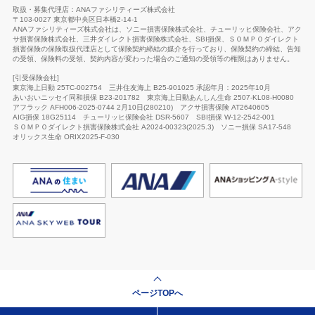
取扱・募集代理店：ANAファシリティーズ株式会社
〒103-0027 東京都中央区日本橋2-14-1
ANAファシリティーズ株式会社は、ソニー損害保険株式会社、チューリッヒ保険会社、アク
サ損害保険株式会社、三井ダイレクト損害保険株式会社、SBI損保、ＳＯＭＰＯダイレクト
損害保険の保険取扱代理店として保険契約締結の媒介を行っており、保険契約の締結、告知
の受領、保険料の受領、契約内容が変わった場合のご通知の受領等の権限はありません。
[引受保険会社]
東京海上日動 25TC-002754
三井住友海上 B25-901025 承認年月：2025年10月
あいおいニッセイ同和損保 B23-201782
東京海上日動あんしん生命
2507-KL08-H0080
アフラック AFH006-2025-0744 2月10日(280210)
アクサ損害保険 AT2640605
AIG損保 18G25114
チューリッヒ保険会社
DSR-5607
SBI損保 W-12-2542-001
ＳＯＭＰＯダイレクト損害保険株式会社 A2024-00323(2025.3)
ソニー損保 SA17-548
オリックス生命
ORIX2025-F-030
ページTOPへ