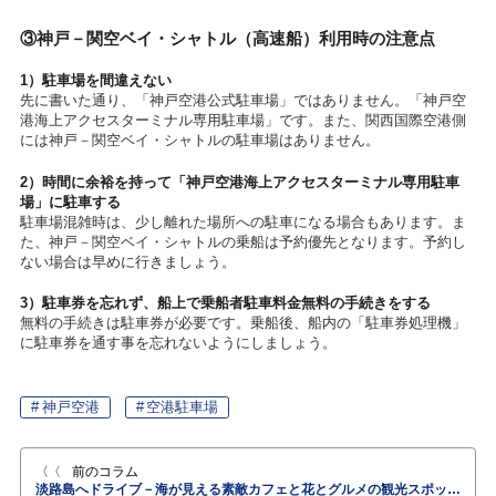
③神戸－関空ベイ・シャトル（高速船）利用時の注意点
1）駐車場を間違えない
先に書いた通り、「神戸空港公式駐車場」ではありません。「神戸空
港海上アクセスターミナル専用駐車場」です。また、関西国際空港側
には神戸－関空ベイ・シャトルの駐車場はありません。
2）時間に余裕を持って「神戸空港海上アクセスターミナル専用駐車
場」に駐車する
駐車場混雑時は、少し離れた場所への駐車になる場合もあります。ま
た、神戸－関空ベイ・シャトルの乗船は予約優先となります。予約し
ない場合は早めに行きましょう。
3）駐車券を忘れず、船上で乗船者駐車料金無料の手続きをする
無料の手続きは駐車券が必要です。乗船後、船内の「駐車券処理機」
に駐車券を通す事を忘れないようにしましょう。
神戸空港
空港駐車場
前のコラム
淡路島へドライブ－海が見える素敵カフェと花とグルメの観光スポット＆その先の鳴門へ－ぜひ見たい！うず潮・唯一無二の有名美術館も