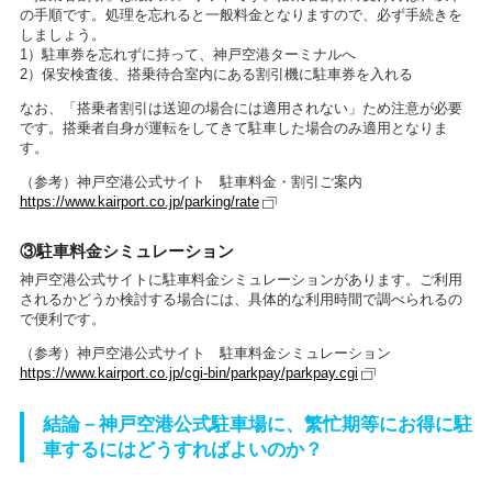
の手順です。処理を忘れると一般料金となりますので、必ず手続きを
しましょう。
1）駐車券を忘れずに持って、神戸空港ターミナルへ
2）保安検査後、搭乗待合室内にある割引機に駐車券を入れる
なお、「搭乗者割引は送迎の場合には適用されない」ため注意が必要
です。搭乗者自身が運転をしてきて駐車した場合のみ適用となりま
す。
（参考）神戸空港公式サイト 駐車料金・割引ご案内
https://www.kairport.co.jp/parking/rate
③駐車料金シミュレーション
神戸空港公式サイトに駐車料金シミュレーションがあります。ご利用
されるかどうか検討する場合には、具体的な利用時間で調べられるの
で便利です。
（参考）神戸空港公式サイト 駐車料金シミュレーション
https://www.kairport.co.jp/cgi-bin/parkpay/parkpay.cgi
結論－神戸空港公式駐車場に、繁忙期等にお得に駐
車するにはどうすればよいのか？