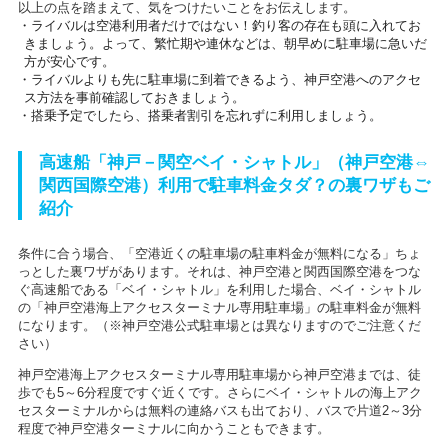
以上の点を踏まえて、気をつけたいことをお伝えします。
・ライバルは空港利用者だけではない！釣り客の存在も頭に入れてお
きましょう。よって、繁忙期や連休などは、朝早めに駐車場に急いだ
方が安心です。
・ライバルよりも先に駐車場に到着できるよう、神戸空港へのアクセ
ス方法を事前確認しておきましょう。
・搭乗予定でしたら、搭乗者割引を忘れずに利用しましょう。
高速船「神戸－関空ベイ・シャトル」（神戸空港⇔
関西国際空港）利用で駐車料金タダ？の裏ワザもご
紹介
条件に合う場合、「空港近くの駐車場の駐車料金が無料になる」ちょ
っとした裏ワザがあります。それは、神戸空港と関西国際空港をつな
ぐ高速船である「ベイ・シャトル」を利用した場合、ベイ・シャトル
の「神戸空港海上アクセスターミナル専用駐車場」の駐車料金が無料
になります。（※神戸空港公式駐車場とは異なりますのでご注意くだ
さい）
神戸空港海上アクセスターミナル専用駐車場から神戸空港までは、徒
歩でも5～6分程度ですぐ近くです。さらにベイ・シャトルの海上アク
セスターミナルからは無料の連絡バスも出ており、バスで片道2～3分
程度で神戸空港ターミナルに向かうこともできます。