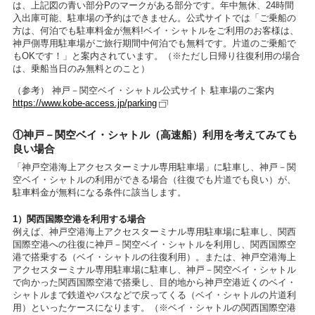
は、上記図の青い部分Pのマークがある部分です。年中無休、24時間
入出庫可能、駐車場の予約はできません。公式サイトでは「ご乗船の
方は、何泊でも駐車料金が無料!ベイ・シャトルをご利用のお客様は、
神戸側専用駐車場がご旅行期間中何泊でも無料です。片道のご乗船で
もOKです！」と案内されています。（※ただし日帰り往復利用の場合
は、乗船当日のみ無料とのこと）
（参考） 神戸－関空ベイ・シャトル公式サイト 駐車場のご案内
https://www.kobe-access.jp/parking
①神戸－関空ベイ・シャトル（高速船）利用を考えてみても
良い場合
「神戸空港海上アクセスターミナル専用駐車場」に駐車し、神戸－関
空ベイ・シャトルの利用ができる場合（往復でも片道でも良い）が、
駐車料金が無料になる条件に該当します。
1）関西国際空港を利用する場合
例えば、神戸空港海上アクセスターミナル専用駐車場に駐車し、関西
国際空港への往復に神戸－関空ベイ・シャトルを利用し、関西国際空
港で搭乗する（ベイ・シャトルの往復利用）。または、神戸空港海上
アクセスターミナル専用駐車場に駐車し、神戸－関空ベイ・シャトル
で向かった関西国際空港で搭乗し、目的地から神戸空港近くのベイ・
シャトルまで鉄道やバスなどで戻ってくる（ベイ・シャトルの片道利
用）といったケースになります。（※ベイ・シャトルの関西国際空港