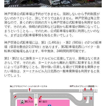
神戸空港公式駐車場は予約ができません。混雑しないから予約制度が
ないのか？というと、決してそうではありません。神戸空港は海上空
港なので、多くの釣り目的の方々も神戸空港公式駐車場を利用するの
です。そのため、快晴の釣日和などは朝から駐車場が満杯になってし
まうということも…。そのため、公式駐車場を確実に利用したいのな
ら、まずは公式駐車場事情を知ると良いでしょう。
神戸空港公式駐車場には、第1（1,491台）・第2（583台）の2つの駐車
場（収容台数合計2,074台）があります。第2駐車場北西にバイク・自
転車の駐輪場もあります。年中無休、24時間利用可能です。
第1・第2ともに旅客ターミナルビルに近接しており、屋根はなく吹き
さらしです。そのため、ターミナルから離れた場所に駐車すると天候
によっては不便なことも。雨や強い日差しを避けて同乗者を乗降させ
たい場合は、ターミナルビル入口北西の一般車乗降場を利用すると良
いでしょう。