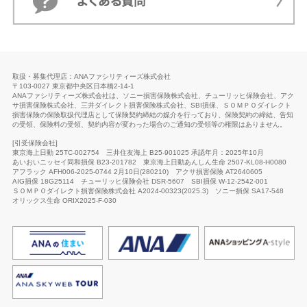
取扱・募集代理店：ANAファシリティーズ株式会社
〒103-0027 東京都中央区日本橋2-14-1
ANAファシリティーズ株式会社は、ソニー損害保険株式会社、チューリッヒ保険会社、アク
サ損害保険株式会社、三井ダイレクト損害保険株式会社、SBI損保、ＳＯＭＰＯダイレクト
損害保険の保険取扱代理店として保険契約締結の媒介を行っており、保険契約の締結、告知
の受領、保険料の受領、契約内容が変わった場合のご通知の受領等の権限はありません。
[引受保険会社]
東京海上日動 25TC-002754
三井住友海上 B25-901025 承認年月：2025年10月
あいおいニッセイ同和損保 B23-201782
東京海上日動あんしん生命
2507-KL08-H0080
アフラック AFH006-2025-0744 2月10日(280210)
アクサ損害保険 AT2640605
AIG損保 18G25114
チューリッヒ保険会社
DSR-5607
SBI損保 W-12-2542-001
ＳＯＭＰＯダイレクト損害保険株式会社 A2024-00323(2025.3)
ソニー損保 SA17-548
オリックス生命
ORIX2025-F-030