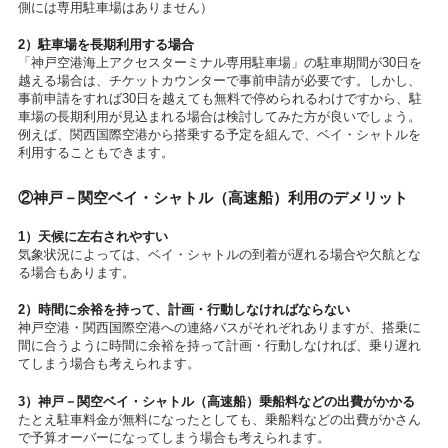
側には専用駐車場はありません）
2）駐車場を長期利用する場合
「神戸空港海上アクセスターミナル専用駐車場」の駐車期間が30日を
越える場合は、チケットカウンターで事前申請が必要です。しかし、
事前申請をすれば30日を越えても無料で停められるわけですから、駐
車場の長期利用が見込まれる場合は検討してみた方が良いでしょう。
例えば、関西国際空港から搭乗する予定を組んで、ベイ・シャトルを
利用することもできます。
②神戸－関空ベイ・シャトル（高速船）利用のデメリット
1）天候に左右されやすい
気象状況によっては、ベイ・シャトルの到着が遅れる場合や欠航とな
る場合もあります。
2）時間に余裕を持って、計画・行動しなければならない
神戸空港・関西国際空港への連絡バスがそれぞれありますが、搭乗に
間に合うように時間に余裕を持って計画・行動しなければ、乗り遅れ
てしまう場合も考えられます。
3）神戸－関空ベイ・シャトル（高速船）乗船料などの出費がかかる
たとえ駐車料金が無料になったとしても、乗船料などの出費がかさん
で予算オーバーになってしまう場合も考えられます。