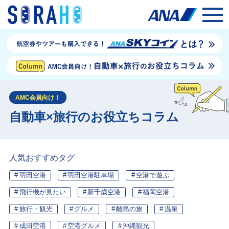
AMC会員向け！
自動車×旅行のお役立ちコラム
人気おすすめタグ
羽田空港
羽田空港駐車場
空港で遊ぶ
飛行機が見たい
新千歳空港
福岡空港
旅行・観光
グルメ
離島の旅
温泉
成田空港
空港グルメ
沖縄観光