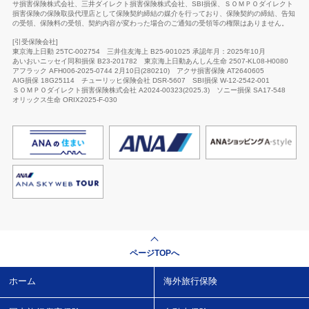
サ損害保険株式会社、三井ダイレクト損害保険株式会社、SBI損保、ＳＯＭＰＯダイレクト
損害保険の保険取扱代理店として保険契約締結の媒介を行っており、保険契約の締結、告知
の受領、保険料の受領、契約内容が変わった場合のご通知の受領等の権限はありません。
[引受保険会社]
東京海上日動 25TC-002754
三井住友海上 B25-901025 承認年月：2025年10月
あいおいニッセイ同和損保 B23-201782
東京海上日動あんしん生命
2507-KL08-H0080
アフラック AFH006-2025-0744 2月10日(280210)
アクサ損害保険 AT2640605
AIG損保 18G25114
チューリッヒ保険会社
DSR-5607
SBI損保 W-12-2542-001
ＳＯＭＰＯダイレクト損害保険株式会社 A2024-00323(2025.3)
ソニー損保 SA17-548
オリックス生命
ORIX2025-F-030
ページTOPへ
ホーム
海外旅行保険