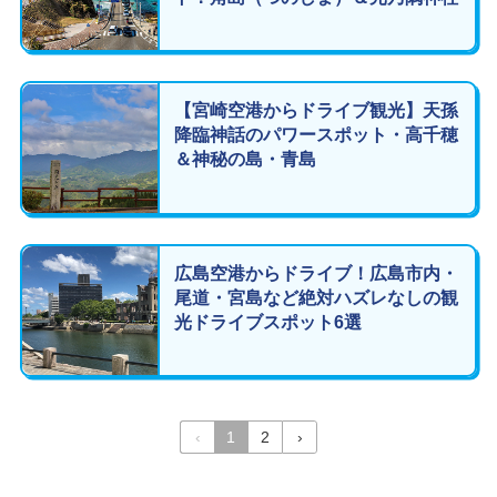
【宮崎空港からドライブ観光】天孫
降臨神話のパワースポット・高千穂
＆神秘の島・青島
広島空港からドライブ！広島市内・
尾道・宮島など絶対ハズレなしの観
光ドライブスポット6選
‹
1
2
›