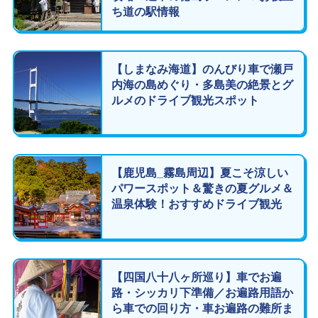
ち道の駅情報
【しまなみ海道】のんびり車で瀬戸
内海の島めぐり・多島美の絶景とグ
ルメのドライブ観光スポット
【鹿児島_霧島周辺】夏こそ涼しい
パワースポット＆驚きの夏グルメ＆
温泉体験！おすすめドライブ観光
【四国八十八ヶ所巡り】車でお遍
路・シッカリ下準備／お遍路用語か
ら車での回り方・車お遍路の難所ま