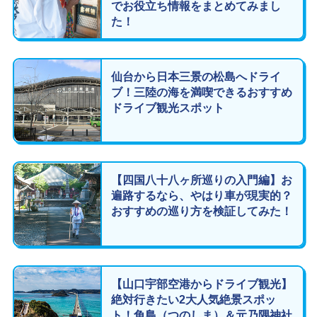
でお役立ち情報をまとめてみまし
た！
仙台から日本三景の松島へドライ
ブ！三陸の海を満喫できるおすすめ
ドライブ観光スポット
【四国八十八ヶ所巡りの入門編】お
遍路するなら、やはり車が現実的？
おすすめの巡り方を検証してみた！
【山口宇部空港からドライブ観光】
絶対行きたい2大人気絶景スポッ
ト！角島（つのしま）＆元乃隅神社