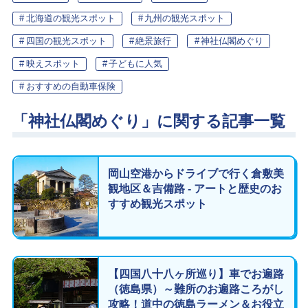
北海道の観光スポット
九州の観光スポット
四国の観光スポット
絶景旅行
神社仏閣めぐり
映えスポット
子どもに人気
おすすめの自動車保険
「神社仏閣めぐり」に関する記事一覧
岡山空港からドライブで行く倉敷美
観地区＆吉備路 - アートと歴史のお
すすめ観光スポット
【四国八十八ヶ所巡り】車でお遍路
（徳島県）～難所のお遍路ころがし
攻略！道中の徳島ラーメン＆お役立