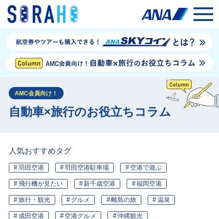
AMC会員向け！
自動車×旅行のお役立ちコラム
人気おすすめタグ
羽田空港
羽田空港駐車場
空港で遊ぶ
飛行機が見たい
新千歳空港
福岡空港
旅行・観光
グルメ
離島の旅
温泉
成田空港
空港グルメ
沖縄観光