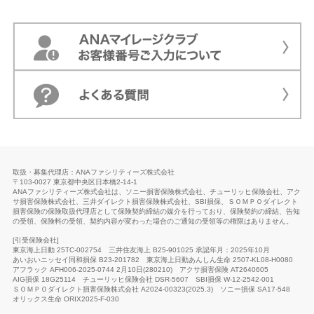
取扱・募集代理店：ANAファシリティーズ株式会社
〒103-0027 東京都中央区日本橋2-14-1
ANAファシリティーズ株式会社は、ソニー損害保険株式会社、チューリッヒ保険会社、アク
サ損害保険株式会社、三井ダイレクト損害保険株式会社、SBI損保、ＳＯＭＰＯダイレクト
損害保険の保険取扱代理店として保険契約締結の媒介を行っており、保険契約の締結、告知
の受領、保険料の受領、契約内容が変わった場合のご通知の受領等の権限はありません。
[引受保険会社]
東京海上日動 25TC-002754
三井住友海上 B25-901025 承認年月：2025年10月
あいおいニッセイ同和損保 B23-201782
東京海上日動あんしん生命
2507-KL08-H0080
アフラック AFH006-2025-0744 2月10日(280210)
アクサ損害保険 AT2640605
AIG損保 18G25114
チューリッヒ保険会社
DSR-5607
SBI損保 W-12-2542-001
ＳＯＭＰＯダイレクト損害保険株式会社 A2024-00323(2025.3)
ソニー損保 SA17-548
オリックス生命
ORIX2025-F-030