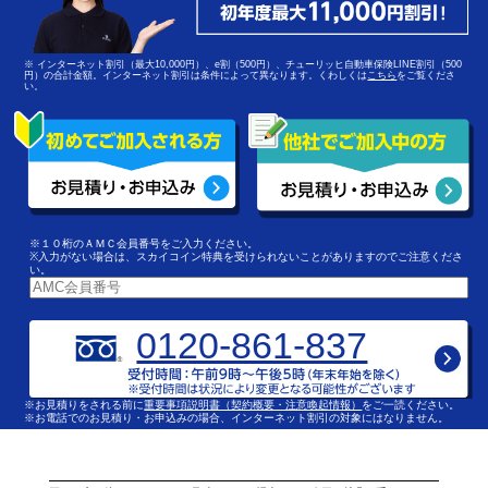
※ インターネット割引（最大10,000円）、e割（500円）、チューリッヒ自動車保険LINE割引（500
円）の合計金額。インターネット割引は条件によって異なります。くわしくは
こちら
をご覧くださ
い。
※１０桁のＡＭＣ会員番号をご入力ください。
※入力がない場合は、スカイコイン特典を受けられないことがありますのでご注意くださ
い。
0120-861-837
※お見積りをされる前に
重要事項説明書（契約概要・注意喚起情報）
をご一読ください。
※お電話でのお見積り・お申込みの場合、インターネット割引の対象にはなりません。