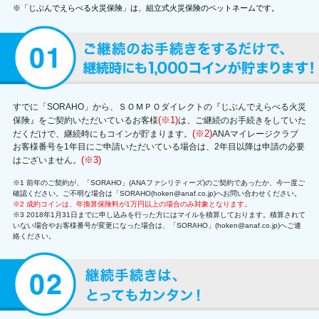
※「じぶんでえらべる火災保険」は、組立式火災保険のペットネームです。
すでに「SORAHO」から、ＳＯＭＰＯダイレクトの『じぶんでえらべる火災
(※1)
保険』をご契約いただいているお客様
は、ご継続のお手続きをしていた
(※2)
だくだけで、継続時にもコインが貯まります。
ANAマイレージクラブ
お客様番号を1年目にご申請いただいている場合は、2年目以降は申請の必要
(※3)
はございません。
※1 前年のご契約が、「SORAHO」(ANAファシリティーズ)のご契約であったか、今一度ご
確認ください。ご不明な場合は「SORAHO(hoken@anaf.co.jp)へお問い合わせください。
※2 成約コインは、年換算保険料が1万円以上の場合のみ対象となります。
※3 2018年1月31日までに申し込みを行った方にはマイルを積算しております。積算されて
いない場合やお客様番号が変更になった場合は、「SORAHO」(hoken@anaf.co.jp)へご連
絡ください。